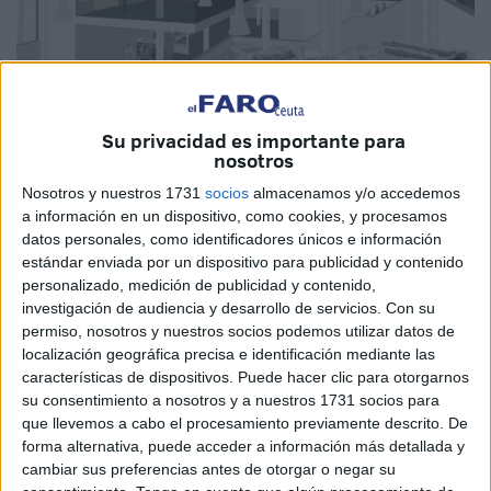
Su privacidad es importante para
nosotros
Nosotros y nuestros 1731
socios
almacenamos y/o accedemos
a información en un dispositivo, como cookies, y procesamos
datos personales, como identificadores únicos e información
estándar enviada por un dispositivo para publicidad y contenido
Así se verán los restos del yacimiento de Huerta Rufino
personalizado, medición de publicidad y contenido,
cuando las obras de la biblioteca hayan concluido. Los
investigación de audiencia y desarrollo de servicios.
Con su
ceutíes que acudan a la Biblioteca una vez esté concluida
permiso, nosotros y nuestros socios podemos utilizar datos de
podrán deleitarse con estos restos medievales desde tres
localización geográfica precisa e identificación mediante las
características de dispositivos. Puede hacer clic para otorgarnos
niveles de la biblioteca: la planta baja, el primer piso, y el
su consentimiento a nosotros y a nuestros 1731 socios para
segundo piso.
que llevemos a cabo el procesamiento previamente descrito. De
forma alternativa, puede acceder a información más detallada y
cambiar sus preferencias antes de otorgar o negar su
“El yacimiento está en ladera. Nada más entrar, el visitante