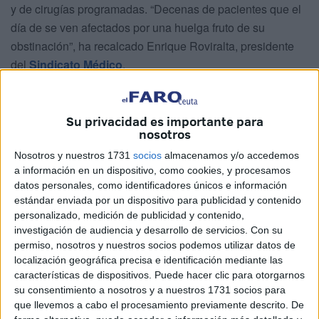
y de cirugías programadas. “Decenas de pacientes que el
día de se ven afectados por una huelga fruto de su
obstinación”, ha recalcado Enrique Roviralta, presidente
del
Sindicato Médico
.
A lo largo de esta jornada se
han cancelado cirugías
programadas
y las consultas relacionadas con
Su privacidad es importante para
intervenciones quirúrgicas, las de traumatología,
nosotros
oftalmología, neurología, neumología, otorrinolaningología
Nosotros y nuestros 1731
socios
almacenamos y/o accedemos
y las de medicina interna.
a información en un dispositivo, como cookies, y procesamos
datos personales, como identificadores únicos e información
Solo se han atendido en los tres últimos días las urgencias
estándar enviada por un dispositivo para publicidad y contenido
y las asistencias que no son demorables. La atención en
personalizado, medición de publicidad y contenido,
investigación de audiencia y desarrollo de servicios.
Con su
los centros de primaria también se ha visto comprometida.
permiso, nosotros y nuestros socios podemos utilizar datos de
localización geográfica precisa e identificación mediante las
La razón por la que los propios sanitarios han decidido no
características de dispositivos. Puede hacer clic para otorgarnos
ejercer es para pedir mejoras laborales. Han exigido un
su consentimiento a nosotros y a nuestros 1731 socios para
cambio de la situación actual para poder desempeñar sus
que llevemos a cabo el procesamiento previamente descrito. De