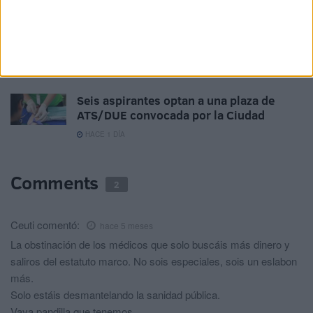
UGT reclama el cese inmediato de “las
tareas de morgue” asignadas a operarios
de Servilimpce
HACE 1 DÍA
Seis aspirantes optan a una plaza de
ATS/DUE convocada por la Ciudad
HACE 1 DÍA
Comments
2
Ceuti
comentó:
hace 5 meses
La obstinación de los médicos que solo buscáis más dinero y
saliros del estatuto marco. No sois especiales, sois un eslabon
más.
Solo estáis desmantelando la sanidad pública.
Vaya pandilla que tenemos.