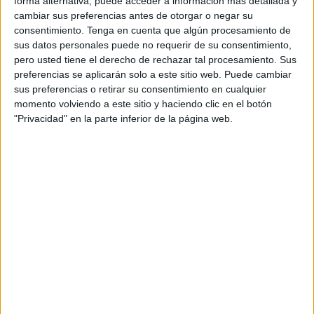
funciones sin que ello signifique renunciar a su descanso
forma alternativa, puede acceder a información más detallada y
cambiar sus preferencias antes de otorgar o negar su
o a la conciliación familiar.
consentimiento.
Tenga en cuenta que algún procesamiento de
sus datos personales puede no requerir de su consentimiento,
pero usted tiene el derecho de rechazar tal procesamiento. Sus
preferencias se aplicarán solo a este sitio web. Puede cambiar
sus preferencias o retirar su consentimiento en cualquier
momento volviendo a este sitio y haciendo clic en el botón
"Privacidad" en la parte inferior de la página web.
Preocupaciones
Los manifestantes han coincidido en que, las
circunstancias en las que trabajan, generan ciertos