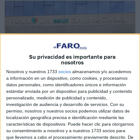
Su privacidad es importante para
nosotros
Nosotros y nuestros 1733
socios
almacenamos y/o accedemos
a información en un dispositivo, como cookies, y procesamos
datos personales, como identificadores únicos e información
estándar enviada por un dispositivo para publicidad y contenido
Imagen cedida
personalizado, medición de publicidad y contenido,
investigación de audiencia y desarrollo de servicios.
Con su
permiso, nosotros y nuestros socios podemos utilizar datos de
localización geográfica precisa e identificación mediante las
características de dispositivos. Puede hacer clic para otorgarnos
Un año más, a las puertas del inicio de temporada la
su consentimiento a nosotros y a nuestros 1733 socios para
dirección del
Hospital Quirónsalud Campo de Gibraltar
que llevemos a cabo el procesamiento previamente descrito. De