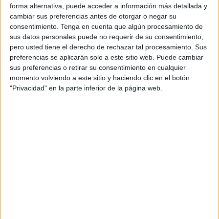
y la directiva del
Algeciras CF
han mantenido un
forma alternativa, puede acceder a información más detallada y
encuentro para suscribir el compromiso de colaboración
cambiar sus preferencias antes de otorgar o negar su
consentimiento.
Tenga en cuenta que algún procesamiento de
entre ambas entidades.
sus datos personales puede no requerir de su consentimiento,
pero usted tiene el derecho de rechazar tal procesamiento. Sus
Mediante este acuerdo, el Hospital Quirónsalud Campo de
preferencias se aplicarán solo a este sitio web. Puede cambiar
Gibraltar se mantiene como centro de referencia médica
sus preferencias o retirar su consentimiento en cualquier
para los
jugadores
del club algecireño donde se
momento volviendo a este sitio y haciendo clic en el botón
realizarán todos los reconocimientos médicos de la
"Privacidad" en la parte inferior de la página web.
plantilla y se efectuarán las pruebas diagnósticas que se
precisen a lo largo de la temporada para obtener una
evaluación clínica precoz en caso de que exista algún
signo de alerta de lesión por parte de cualquier jugador.
Desde el hospital gaditano el director médico, Mathieu
Alain Juvin, ha subrayado la importancia de respaldar
proyectos deportivos como el del Algeciras C.F. “Como
profesionales sanitarios es una satisfacción formar parte
de iniciativas deportivas que fomenten hábitos de vida