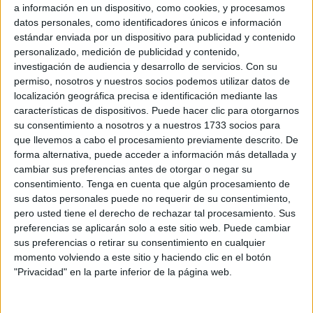
centro de Ceuta. Esta salida se enmarca en la
procesión
a información en un dispositivo, como cookies, y procesamos
extraordinaria
que la hermandad celebrará para
datos personales, como identificadores únicos e información
estándar enviada por un dispositivo para publicidad y contenido
conmemorar su centenario
.
personalizado, medición de publicidad y contenido,
investigación de audiencia y desarrollo de servicios.
Con su
Concretamente, lo que se celebran son los
100 años
permiso, nosotros y nuestros socios podemos utilizar datos de
desde la primera salida procesional
del antiguo cristo de
localización geográfica precisa e identificación mediante las
la Flagelación. Una efeméride que ha estado cargada de
características de dispositivos. Puede hacer clic para otorgarnos
actos y eventos para conmemorar esta fecha tan especial.
su consentimiento a nosotros y a nuestros 1733 socios para
que llevemos a cabo el procesamiento previamente descrito. De
El culmen de estos actos lo pondrá la procesión
forma alternativa, puede acceder a información más detallada y
cambiar sus preferencias antes de otorgar o negar su
extraordinaria de este sábado 13 de septiembre, donde la
consentimiento.
Tenga en cuenta que algún procesamiento de
imagen de Nuestro Padre Jesús de la Flagelación estará
sus datos personales puede no requerir de su consentimiento,
acompañada por la
agrupación musical La Redención,
pero usted tiene el derecho de rechazar tal procesamiento. Sus
que llegará desde Sevilla
.
preferencias se aplicarán solo a este sitio web. Puede cambiar
sus preferencias o retirar su consentimiento en cualquier
Itinerario previsto para la salida
momento volviendo a este sitio y haciendo clic en el botón
"Privacidad" en la parte inferior de la página web.
procesional