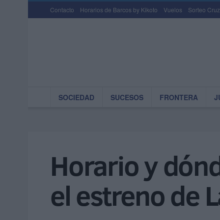
Contacto
Horarios de Barcos by Kikoto
Vuelos
Sorteo Cruz
SOCIEDAD
SUCESOS
FRONTERA
J
Horario y dónd
el estreno de