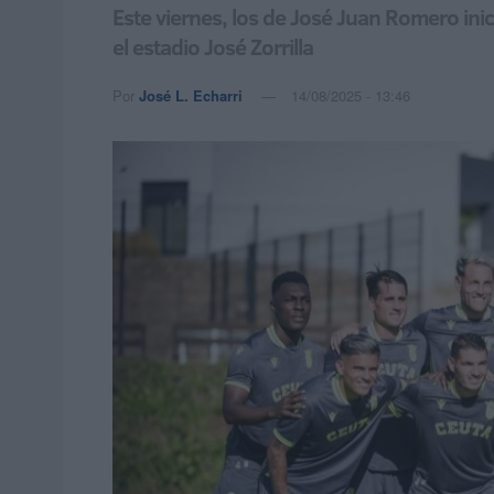
Este viernes, los de José Juan Romero ini
el estadio José Zorrilla
Por
José L. Echarri
14/08/2025 - 13:46