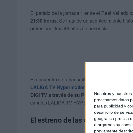
El partido de la jornada 1 entre el Real Vallado
21:30 horas.
Se trata de un acontecimiento histór
profesional tras 45 años de ausencia.
El encuentro se retransmitirá a través de diferen
LALIGA TV Hypermotion
a través de múltiple
Nosotros y nuestro
DIGI TV a través de su Pack Deportes
, en el q
procesamos datos per
canales LALIGA TV HYPERMOTION 1,2,3.
para publicidad y co
desarrollo de servici
El estreno de las caras nuevas
geográfica precisa e 
otorgarnos su conse
previamente descrito