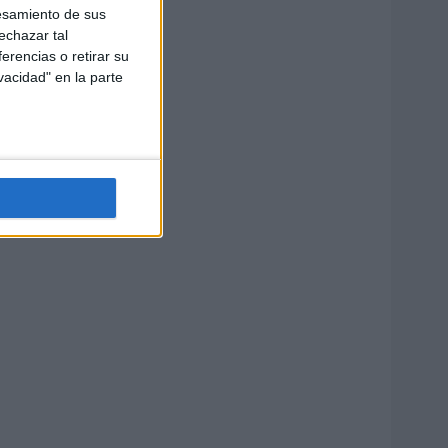
esamiento de sus
echazar tal
erencias o retirar su
vacidad" en la parte