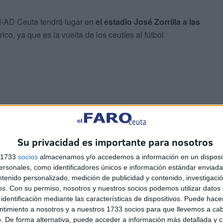
lid-AD Ceuta tendrá lugar en
el estadio José Zorrilla a las
ico, ya que es la vuelta de los ceutíes al fútbol
tes canales:
DAZN (Plan Fútbol)
,
Movistar Plus+, Canal
Su privacidad es importante para nosotros
s operarios como Orange, Vodafone o Amazon Prime y
s 1733
socios
almacenamos y/o accedemos a información en un disposit
ue tendrás acceso a todos los partidos a través de sus
sonales, como identificadores únicos e información estándar enviada 
ntenido personalizado, medición de publicidad y contenido, investigaci
os.
Con su permiso, nosotros y nuestros socios podemos utilizar datos 
identificación mediante las características de dispositivos. Puede hacer
ntimiento a nosotros y a nuestros 1733 socios para que llevemos a ca
. De forma alternativa, puede acceder a información más detallada y 