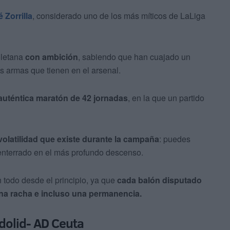
 Zorrilla
, considerado uno de los más míticos de LaLiga
soletana
con ambición
, sabiendo que han cuajado un
s armas que tienen en el arsenal.
auténtica maratón de 42 jornadas
, en la que un partido
 volatilidad que existe durante la campaña
: puedes
 enterrado en el más profundo descenso.
n todo desde el principio, ya que
cada balón disputado
una racha e incluso una permanencia.
adolid- AD Ceuta