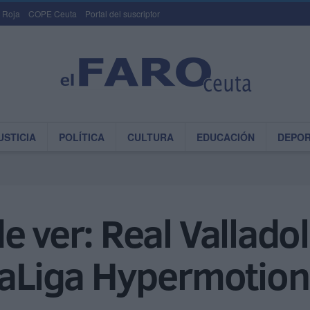
 Roja
COPE Ceuta
Portal del suscriptor
USTICIA
POLÍTICA
CULTURA
EDUCACIÓN
DEPO
e ver: Real Vallado
 LaLiga Hypermotion