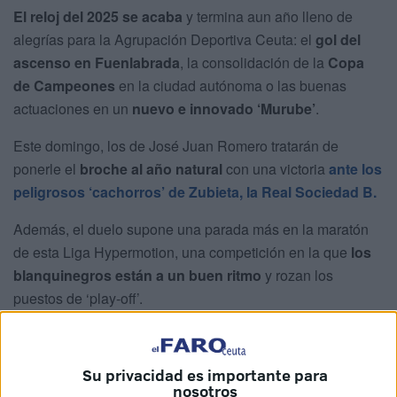
El reloj del 2025 se acaba
y termina aun año lleno de
alegrías para la Agrupación Deportiva Ceuta: el
gol del
ascenso en Fuenlabrada
, la consolidación de la
Copa
de Campeones
en la ciudad autónoma o las buenas
actuaciones en un
nuevo e innovado ‘Murube’
.
Este domingo, los de José Juan Romero tratarán de
ponerle el
broche al año natural
con una victoria
ante los
peligrosos ‘cachorros’ de Zubieta, la Real Sociedad B.
Además, el duelo supone una parada más en la maratón
de esta Liga Hypermotion, una competición en la que
los
blanquinegros están a un buen ritmo
y rozan los
puestos de ‘play-off’.
Horario y dónde ver la Real
Sociedad B-AD Ceuta
Su privacidad es importante para
nosotros