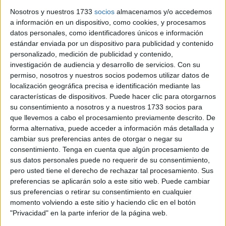
La cita de la
decimonovena jornada de LaLiga
Nosotros y nuestros 1733
socios
almacenamos y/o accedemos
a información en un dispositivo, como cookies, y procesamos
Hypermotion
dará el pistoletazo de salida
este
domingo
datos personales, como identificadores únicos e información
a las 16:15 horas
en el estadio Reale Arena.
estándar enviada por un dispositivo para publicidad y contenido
personalizado, medición de publicidad y contenido,
El cuadro ‘txuri-urdin’ está siendo uno de los equipos más
investigación de audiencia y desarrollo de servicios.
Con su
fuertes en su feudo, siendo el
tercer mejor local de la
permiso, nosotros y nuestros socios podemos utilizar datos de
categoría de plata.
localización geográfica precisa e identificación mediante las
características de dispositivos. Puede hacer clic para otorgarnos
Por otro lado, los de José Juan Romero tratarán de cerrar
su consentimiento a nosotros y a nuestros 1733 socios para
que llevemos a cabo el procesamiento previamente descrito. De
el año 2025 de la mejor manera posible: sumando tres
forma alternativa, puede acceder a información más detallada y
puntos para seguir en la lucha por la promoción de
cambiar sus preferencias antes de otorgar o negar su
ascenso.
consentimiento.
Tenga en cuenta que algún procesamiento de
sus datos personales puede no requerir de su consentimiento,
Cadenas y En DIRECTO de
El Faro de
pero usted tiene el derecho de rechazar tal procesamiento. Sus
preferencias se aplicarán solo a este sitio web. Puede cambiar
Ceuta
con el minuto a minuto y un
sus preferencias o retirar su consentimiento en cualquier
momento volviendo a este sitio y haciendo clic en el botón
juego especial
"Privacidad" en la parte inferior de la página web.