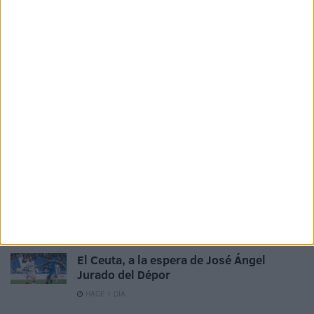
Related
Posts
El 'Murube' se pone a punto: todas las
obras previstas, al detalle
HACE 11 HORAS
Aplazado el amistoso entre el Ittihad de
Tánger y el FC Barcelona
HACE 21 HORAS
La crisis de Ceuta no frena el
compromiso de Portugal con el Mundial
2030 junto a España y Marruecos
HACE 1 DÍA
El Ceuta, a la espera de José Ángel
Jurado del Dépor
HACE 1 DÍA