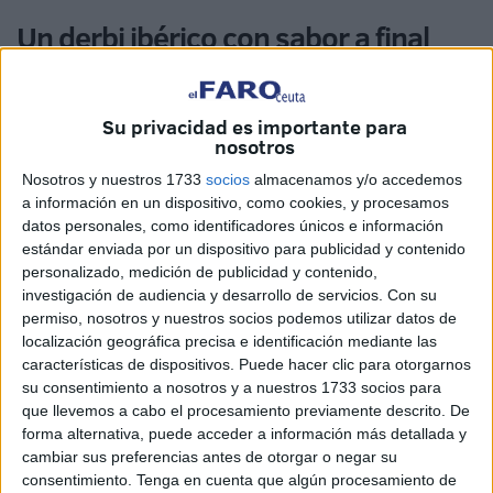
Un derbi ibérico con sabor a final
Su privacidad es importante para
nosotros
Nosotros y nuestros 1733
socios
almacenamos y/o accedemos
a información en un dispositivo, como cookies, y procesamos
datos personales, como identificadores únicos e información
estándar enviada por un dispositivo para publicidad y contenido
personalizado, medición de publicidad y contenido,
investigación de audiencia y desarrollo de servicios.
Con su
permiso, nosotros y nuestros socios podemos utilizar datos de
localización geográfica precisa e identificación mediante las
características de dispositivos. Puede hacer clic para otorgarnos
su consentimiento a nosotros y a nuestros 1733 socios para
EFE
que llevemos a cabo el procesamiento previamente descrito. De
forma alternativa, puede acceder a información más detallada y
España y Portugal no querían encontrarse tan pronto en el
cambiar sus preferencias antes de otorgar o negar su
torneo, pero el cuadro del Mundial ha querido que los
consentimiento.
Tenga en cuenta que algún procesamiento de