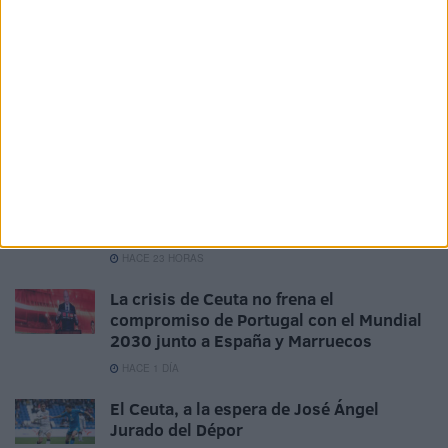
Tags:
deportes
Fútbol
Related
Posts
La AD Ceuta conquista el XII Trofeo de
Feria (2-1)
HACE 1 HORA
Aplazado el amistoso entre el Ittihad de
Tánger y el FC Barcelona
HACE 23 HORAS
La crisis de Ceuta no frena el
compromiso de Portugal con el Mundial
2030 junto a España y Marruecos
HACE 1 DÍA
El Ceuta, a la espera de José Ángel
Jurado del Dépor