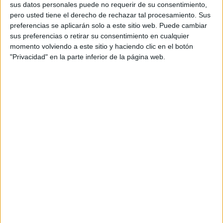
vecinos se jueguen el pase a cuartos de final en uno de
sus datos personales puede no requerir de su consentimiento,
pero usted tiene el derecho de rechazar tal procesamiento. Sus
los enfrentamientos más atractivos de los octavos.
preferencias se aplicarán solo a este sitio web. Puede cambiar
sus preferencias o retirar su consentimiento en cualquier
La selección española aterriza en este compromiso con la
momento volviendo a este sitio y haciendo clic en el botón
moral por las nubes.
La campeona de Europa
mantiene
"Privacidad" en la parte inferior de la página web.
una dinámica prácticamente impecable desde la llegada
de Luis de la Fuente y se ha convertido en una de las
grandes favoritas para levantar el trofeo.
Portugal, por su parte, llega respaldada por una plantilla
plagada de talento y por el liderazgo de
Cristiano
Ronaldo
, que afronta probablemente uno de sus últimos
grandes torneos internacionales con la ambición intacta.
Sobre el césped se enfrentarán dos estilos similares,
ambos muy cómodos con el balón, pero con protagonistas
diferentes.