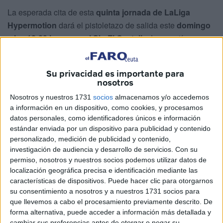
La esperada cita de esta
quinta jornada de LaLiga
Hypermotion
dará el pistoletazo de salida este
domingo
a las 18:30 horas
en el SkyFi Castalia.
Los ceutíes
quieren seguir aumentando su racha positiva, mientras
que los castellonenses pretenden salir de la tan peligrosa
Su privacidad es importante para
zona de descenso.
nosotros
El duelo se retransmitirá a través de diferentes canales:
Nosotros y nuestros 1731
socios
almacenamos y/o accedemos
a información en un dispositivo, como cookies, y procesamos
DAZN (Plan Fútbol), Movistar Plus+, Canal LALIGA TV
datos personales, como identificadores únicos e información
Hypermotion
mediante múltiples operarios como
Orange,
estándar enviada por un dispositivo para publicidad y contenido
Vodafone o Amazon Prime y DIGI TV
con su Pack
personalizado, medición de publicidad y contenido,
Deportes, en el que tendrás acceso a todos los partidos en
investigación de audiencia y desarrollo de servicios.
Con su
permiso, nosotros y nuestros socios podemos utilizar datos de
sus canales LALIGA TV HYPERMOTION 1, 2, 3.
localización geográfica precisa e identificación mediante las
características de dispositivos. Puede hacer clic para otorgarnos
La ausencia de Plat, el arquitecto del
su consentimiento a nosotros y a nuestros 1731 socios para
que llevemos a cabo el procesamiento previamente descrito. De
Castellón
forma alternativa, puede acceder a información más detallada y
cambiar sus preferencias antes de otorgar o negar su