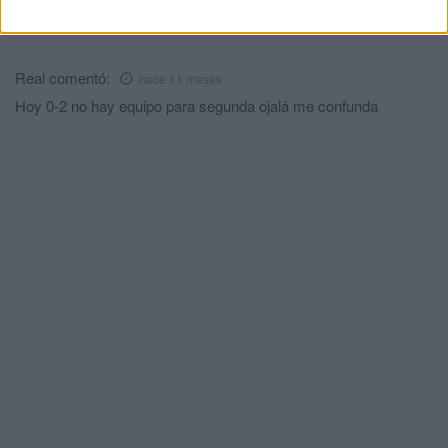
Comments
1
Real
comentó:
hace 11 meses
Hoy 0-2 no hay equipo para segunda ojalá me confunda