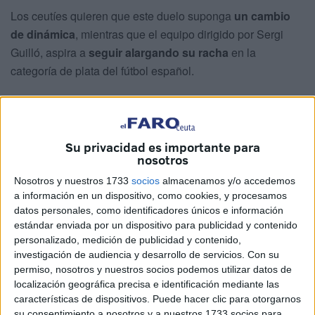
Los ceutíes quieren que este duelo suponga
un cambio
de dinámica
, mientras que el equipo dirigido por Sergi
Guilló, aspira a
seguir alargando su racha
en la
categoría de plata del fútbol español.
Los de José Juan Romero contarán con
el apoyo de
su afición
en el
estadio Alfonso Murube, en donde más
de 5.000 caballas
tomarán acción para que el feudo sea
Su privacidad es importante para
un auténtico hervidero para los aragoneses.
nosotros
Nosotros y nuestros 1733
socios
almacenamos y/o accedemos
La cita dará el pistoletazo de salida este domingo a las
a información en un dispositivo, como cookies, y procesamos
14:00 horas, en un choque que está encasillado en la
datos personales, como identificadores únicos e información
cuarta jornada de LaLiga Hypermotion.
estándar enviada por un dispositivo para publicidad y contenido
personalizado, medición de publicidad y contenido,
Horario y dónde ver el partido AD
investigación de audiencia y desarrollo de servicios.
Con su
permiso, nosotros y nuestros socios podemos utilizar datos de
Ceuta-SD Huesca
localización geográfica precisa e identificación mediante las
características de dispositivos. Puede hacer clic para otorgarnos
su consentimiento a nosotros y a nuestros 1733 socios para