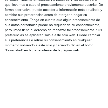
El partido de la jornada 4 entre la
AD Ceuta y el
que llevemos a cabo el procesamiento previamente descrito. De
Huesca
se celebrará
en el estadio Alfonso Murube a las
forma alternativa, puede acceder a información más detallada y
14:00 horas este domingo 7 de septiembre
.
cambiar sus preferencias antes de otorgar o negar su
consentimiento.
Tenga en cuenta que algún procesamiento de
Los caballas
intentarán cambiar la dinámica negativa
sus datos personales puede no requerir de su consentimiento,
que han llevado en estos últimos tres partidos, con la
pero usted tiene el derecho de rechazar tal procesamiento. Sus
preferencias se aplicarán solo a este sitio web. Puede cambiar
intención de
sumar sus primeros puntos en la Segunda
sus preferencias o retirar su consentimiento en cualquier
División
.
momento volviendo a este sitio y haciendo clic en el botón
"Privacidad" en la parte inferior de la página web.
El duelo se retransmitirá a través de diferentes
canales:
DAZN (Plan Fútbol), Movistar Plus+, Canal
LALIGA TV Hypermotion
mediante operarios como
Orange, Vodafone o Amazon Prime y
DIGI TV a través de
su Pack Deportes
, en el que tendrás acceso a todos los
partidos en sus canales LALIGA TV HYPERMOTION 1, 2,
3.
Un equipo imbatido aterriza en el