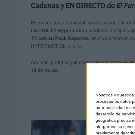
Cadenas y EN DIRECTO de
El Fa
El encuentro se retransmitirá a través de diferen
LALIGA TV Hypermotion
mediante múltiples o
TV con su Pack Deportes
, en el que tendrán 
HYPERMOTION 1, 2, 3.
Además, podrá seguir el
minuto a minuto
en el
19:00 horas.
Nosotros y nuestro
procesamos datos per
para publicidad y co
desarrollo de servici
geográfica precisa e 
otorgarnos su conse
previamente descrito