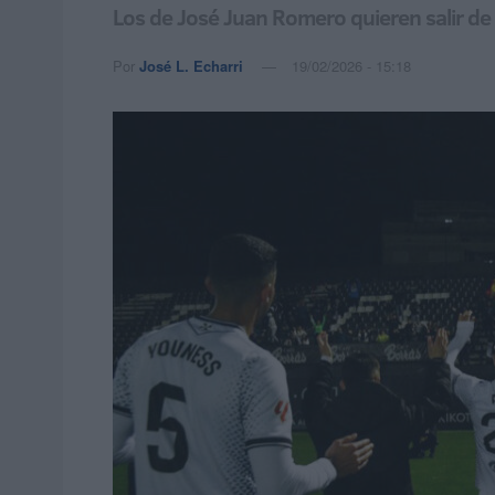
Los de José Juan Romero quieren salir de 
Por
José L. Echarri
19/02/2026 - 15:18