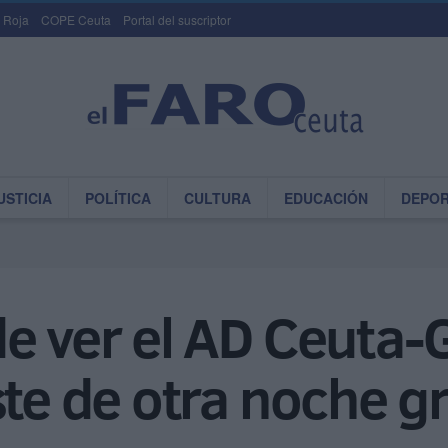
 Roja
COPE Ceuta
Portal del suscriptor
USTICIA
POLÍTICA
CULTURA
EDUCACIÓN
DEPO
e ver el AD Ceuta-
ste de otra noche g