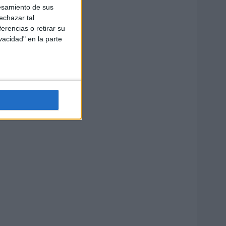
esamiento de sus
echazar tal
erencias o retirar su
vacidad" en la parte