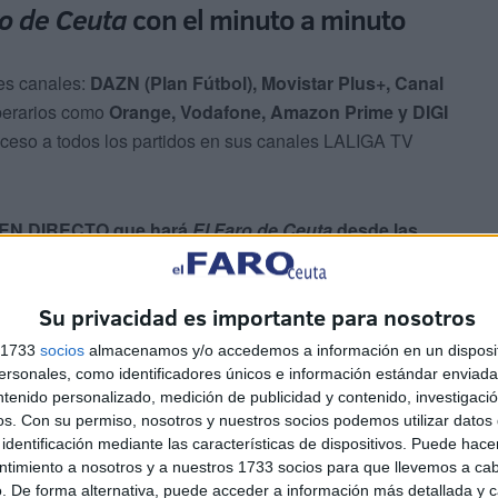
ro de Ceuta
con el minuto a minuto
tes canales:
DAZN (Plan Fútbol), Movistar Plus+, Canal
perarios como
Orange, Vodafone, Amazon Prime y DIGI
acceso a todos los partidos en sus canales LALIGA TV
EN DIRECTO que hará
El Faro de Ceuta
desde las
Su privacidad es importante para nosotros
s 1733
socios
almacenamos y/o accedemos a información en un disposit
sonales, como identificadores únicos e información estándar enviada 
ntenido personalizado, medición de publicidad y contenido, investigaci
os.
Con su permiso, nosotros y nuestros socios podemos utilizar datos 
identificación mediante las características de dispositivos. Puede hacer
ntimiento a nosotros y a nuestros 1733 socios para que llevemos a ca
. De forma alternativa, puede acceder a información más detallada y 