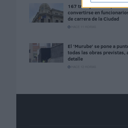
167 trabajadores optan a
convertirse en funcionario
de carrera de la Ciudad
HACE 11 HORAS
El 'Murube' se pone a punt
todas las obras previstas, 
detalle
HACE 12 HORAS