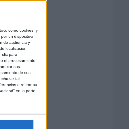
ivo, como cookies, y
por un dispositivo
ón de audiencia y
de localización
 clic para
bo el procesamiento
cambiar sus
esamiento de sus
echazar tal
erencias o retirar su
vacidad" en la parte