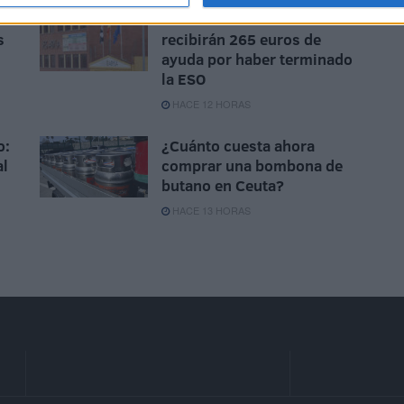
528 estudiantes de Ceuta
s
recibirán 265 euros de
ayuda por haber terminado
la ESO
HACE 12 HORAS
o:
¿Cuánto cuesta ahora
al
comprar una bombona de
butano en Ceuta?
HACE 13 HORAS