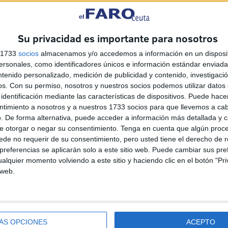
a conoce, dice adiós a su etapa laboral de años y años
Su privacidad es importante para nosotros
s 1733
socios
almacenamos y/o accedemos a información en un disposit
sonales, como identificadores únicos e información estándar enviada 
ntenido personalizado, medición de publicidad y contenido, investigaci
os.
Con su permiso, nosotros y nuestros socios podemos utilizar datos 
identificación mediante las características de dispositivos. Puede hacer
ores
ntimiento a nosotros y a nuestros 1733 socios para que llevemos a ca
. De forma alternativa, puede acceder a información más detallada y 
e otorgar o negar su consentimiento.
Tenga en cuenta que algún proc
de no requerir de su consentimiento, pero usted tiene el derecho de r
referencias se aplicarán solo a este sitio web. Puede cambiar sus pref
alquier momento volviendo a este sitio y haciendo clic en el botón "Pri
na
La Ciudad abre la puerta a
 web.
de
que sus empleados públicos
as
puedan ocupar plazas
vacantes de la UNED
HACE 11 HORAS
ÁS OPCIONES
ACEPTO