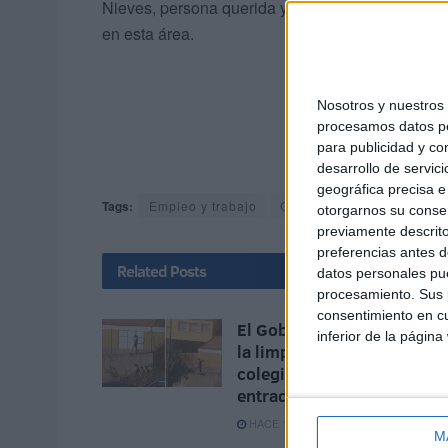
Nieves, persona querida y apreciada por quien l
en esta área.
Nosotros y nuestro
procesamos datos per
para publicidad y co
desarrollo de servici
geográfica precisa e 
Tags:
Empleo y trabajo
Gobierno de Ceuta
May
otorgarnos su conse
previamente descrito
preferencias antes d
Related
Posts
datos personales pue
procesamiento. Sus p
consentimiento en cu
El Gobierno de Ceuta orde
inferior de la página
la limpieza extraordinaria 
colegios tras detectar vari
entradas
HACE 10 HORAS
M