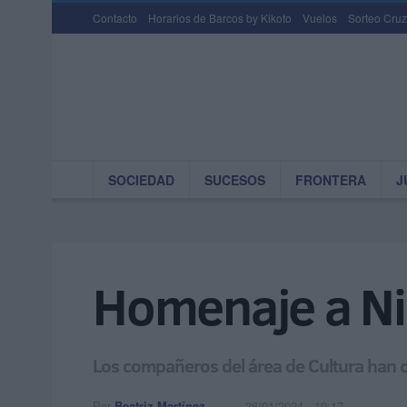
Contacto
Horarios de Barcos by Kikoto
Vuelos
Sorteo Cruz
SOCIEDAD
SUCESOS
FRONTERA
J
Homenaje a Nie
Los compañeros del área de Cultura han c
Por
Beatriz Martínez
26/01/2024 - 19:17