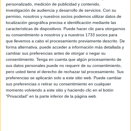
personalizado, medición de publicidad y contenido,
Según ha podido saber este periódico, la empresa recibió
investigación de audiencia y desarrollo de servicios.
Con su
una llamada de alerta sobre las 18:30 de esta tarde del
permiso, nosotros y nuestros socios podemos utilizar datos de
servicio de emergencias 112
, en la que se daba cuenta
localización geográfica precisa e identificación mediante las
de una incidencia en las inmediaciones de la playa,
características de dispositivos. Puede hacer clic para otorgarnos
su consentimiento a nosotros y a nuestros 1733 socios para
concretamente
en las escaleras de acceso desde la
que llevemos a cabo el procesamiento previamente descrito. De
arena
.
forma alternativa, puede acceder a información más detallada y
cambiar sus preferencias antes de otorgar o negar su
Ante esta situación, Marsave movilizó a
un socorrista y a
consentimiento.
Tenga en cuenta que algún procesamiento de
una enfermera
que en ese momento se encontraban en la
sus datos personales puede no requerir de su consentimiento,
zona para corroborar el estado del hombre. Así, realizaron
pero usted tiene el derecho de rechazar tal procesamiento. Sus
preferencias se aplicarán solo a este sitio web. Puede cambiar
una valoración inicial y analizar sus constantes vitales, ya
sus preferencias o retirar su consentimiento en cualquier
que el afectados había sufrido un episodio de pérdida de
momento volviendo a este sitio y haciendo clic en el botón
consciencia.
"Privacidad" en la parte inferior de la página web.
Los profesionales que atendieron al paciente observaron
alteraciones en el estado de esta persona
, por lo que
sugirieron su traslado hasta el Hospital Universitario de
Ceuta (HUCE).