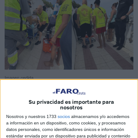
Imagen cedida
Su privacidad es importante para
nosotros
La
unidad de seguridad y salvamento Marsave
ha
intervenido esta tarde en la playa del Chorrillo de Ceuta
Nosotros y nuestros 1733
socios
almacenamos y/o accedemos
después de que
un hombre de unos 70 años
sufriera
a información en un dispositivo, como cookies, y procesamos
datos personales, como identificadores únicos e información
una pérdida de consciencia.
estándar enviada por un dispositivo para publicidad y contenido