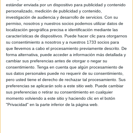
convertido en un auténtico polvorín. El terreno, que en
estándar enviada por un dispositivo para publicidad y contenido
otras épocas del año suele ser un espacio de paso
personalizado, medición de publicidad y contenido,
tranquilo para vecinos y senderistas, se encuentra
investigación de audiencia y desarrollo de servicios.
Con su
permiso, nosotros y nuestros socios podemos utilizar datos de
actualmente cubierto de
hojarasca seca
, ramas caídas y
localización geográfica precisa e identificación mediante las
maleza acumulada. Esta situación, unida a las altas
características de dispositivos. Puede hacer clic para otorgarnos
temperaturas que se ha tenido y se está teniendo,
su consentimiento a nosotros y a nuestros 1733 socios para
representa un grave
riesgo de incendio
.
que llevemos a cabo el procesamiento previamente descrito. De
forma alternativa, puede acceder a información más detallada y
Los residentes de la zona denuncian que hace meses no
cambiar sus preferencias antes de otorgar o negar su
consentimiento.
Tenga en cuenta que algún procesamiento de
se realiza una
limpieza adecuada
del lugar, lo que ha
sus datos personales puede no requerir de su consentimiento,
generado una acumulación peligrosa de residuos
pero usted tiene el derecho de rechazar tal procesamiento. Sus
vegetales. Según testimonios recogidos, ni el
preferencias se aplicarán solo a este sitio web. Puede cambiar
Ayuntamiento ni los servicios de mantenimiento han
sus preferencias o retirar su consentimiento en cualquier
momento volviendo a este sitio y haciendo clic en el botón
actuado a tiempo, y la preocupación aumenta a medida
"Privacidad" en la parte inferior de la página web.
que se acerca el otoño, una época donde los
vientos
pueden favorecer la propagación del fuego.
Vecinos alertan de que esta zona es muy transitada por