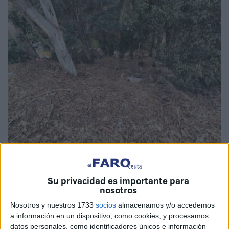
El Faro
Su privacidad es importante para
nosotros
Una zona de
campo
situada entre la barriada de
San
Nosotros y nuestros 1733
socios
almacenamos y/o accedemos
a información en un dispositivo, como cookies, y procesamos
Antonio
y el parque de
San Amaro, en Ceuta,
se ha
datos personales, como identificadores únicos e información