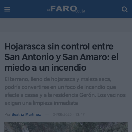
Hojarasca sin control entre
San Antonio y San Amaro: el
miedo a un incendio
El terreno, lleno de hojarasca y maleza seca,
podría convertirse en un foco de incendio que
afecte a casas y a la residencia Gerón. Los vecinos
exigen una limpieza inmediata
Por
Beatriz Martínez
24/09/2025 - 13:47