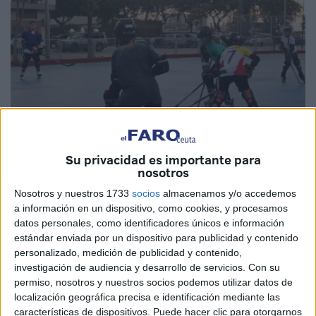
Su privacidad es importante para
nosotros
Imágenes cedidas
Nosotros y nuestros 1733
socios
almacenamos y/o accedemos
a información en un dispositivo, como cookies, y procesamos
datos personales, como identificadores únicos e información
estándar enviada por un dispositivo para publicidad y contenido
personalizado, medición de publicidad y contenido,
Este próximo fin de semana la cantera de
Bulldogs
investigación de audiencia y desarrollo de servicios.
Con su
Hockey Club
Ceuta
se desplazará a Fuengirola para
permiso, nosotros y nuestros socios podemos utilizar datos de
participar por segundo año consecutivo en el Torneo
localización geográfica precisa e identificación mediante las
características de dispositivos. Puede hacer clic para otorgarnos
Internacional Junior de Fuengirola Lions
, que se