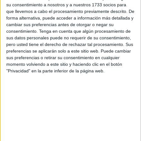
su consentimiento a nosotros y a nuestros 1733 socios para
disputará desde este viernes hasta el domingo 19 de
que llevemos a cabo el procesamiento previamente descrito. De
octubre.
forma alternativa, puede acceder a información más detallada y
cambiar sus preferencias antes de otorgar o negar su
Este torneo servirá “como medida de nervios de cara al
consentimiento.
Tenga en cuenta que algún procesamiento de
comienzo de la temporada 25/26 del equipo canterano de
sus datos personales puede no requerir de su consentimiento,
hockey
que jugará en competición oficial por primera vez”,
pero usted tiene el derecho de rechazar tal procesamiento. Sus
preferencias se aplicarán solo a este sitio web. Puede cambiar
explican en un comunicado del club.
sus preferencias o retirar su consentimiento en cualquier
momento volviendo a este sitio y haciendo clic en el botón
Primer partido contra un equipo de
"Privacidad" en la parte inferior de la página web.
Gales
Los “cachorros”, como así lo llama el club de hockey de
Ceuta,
debutarán en el torneo a las 12:00 contra frente
a Predators, equipo galés.
Tras este primer partido, los jugadores del
Bulldogs
de
Ceuta
jugarán en categoría alevín contra Escocia a las