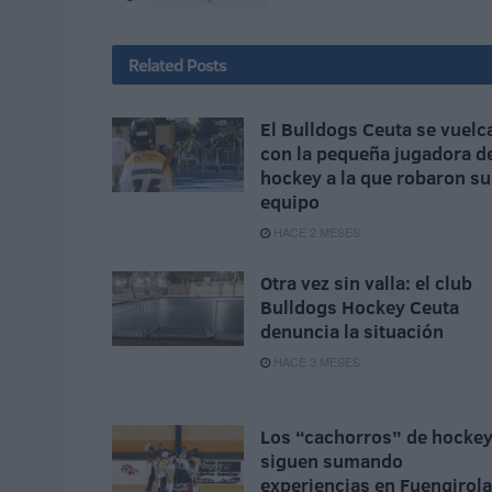
Related
Posts
El Bulldogs Ceuta se vuelc
con la pequeña jugadora d
hockey a la que robaron su
equipo
HACE 2 MESES
Otra vez sin valla: el club
Bulldogs Hockey Ceuta
denuncia la situación
HACE 3 MESES
Los “cachorros” de hocke
siguen sumando
experiencias en Fuengirola