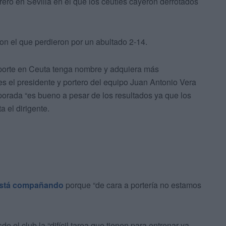
rero en Sevilla en el que los ceutíes cayeron derrotados
con el que perdieron por un abultado 2-14.
porte en Ceuta tenga nombre y adquiera más
s el presidente y portero del equipo Juan Antonio Vera
mporada “es bueno a pesar de los resultados ya que los
 el dirigente.
 está compañando
porque “de cara a portería no estamos
e el club la “difícil tarea que tienen para entrenar ya