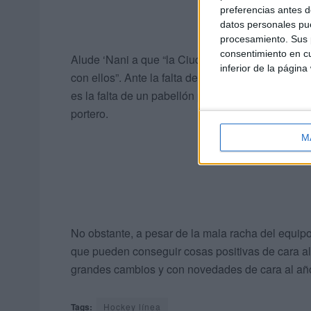
preferencias antes d
datos personales pue
procesamiento. Sus p
consentimiento en cu
Alude ‘Nani a que “la Ciudad podría hacer algo
inferior de la página
con ellos”. Ante la falta de recursos en el equipo
es la falta de un pabellón para poder traer la li
portero.
M
No obstante, a pesar de la mala racha del equipo
que pueden conseguir cosas positivas de cara 
grandes cambios y con novedades de cara al añ
Tags:
Hockey línea