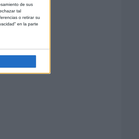
esamiento de sus
echazar tal
erencias o retirar su
vacidad" en la parte