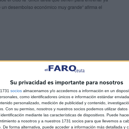
e un desembolso económico muy grande” afirma el
Su privacidad es importante para nosotros
no ha ayudado a que el equipo mejore ya que “las lluvias
club”. Este problema ha desencadenado que que en los
s 1731
socios
almacenamos y/o accedemos a información en un disposit
 dos días de entrenamiento debido al clima
sonales, como identificadores únicos e información estándar enviada 
ntenido personalizado, medición de publicidad y contenido, investigaci
os.
Con su permiso, nosotros y nuestros socios podemos utilizar datos 
identificación mediante las características de dispositivos. Puede hacer
ntimiento a nosotros y a nuestros 1731 socios para que llevemos a ca
. De forma alternativa, puede acceder a información más detallada y 