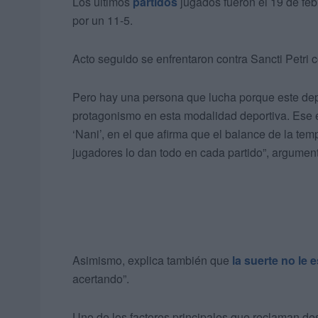
Los últimos
partidos
jugados fueron el 19 de feb
por un 11-5.
Acto seguido se enfrentaron contra Sancti Petri 
Pero hay una persona que lucha porque este de
protagonismo en esta modalidad deportiva. Ese e
‘Nani’, en el que afirma que el balance de la te
jugadores lo dan todo en cada partido”, argumenta
Asimismo, explica también que
la suerte no le
acertando”.
Uno de los factores principales que reclaman desd