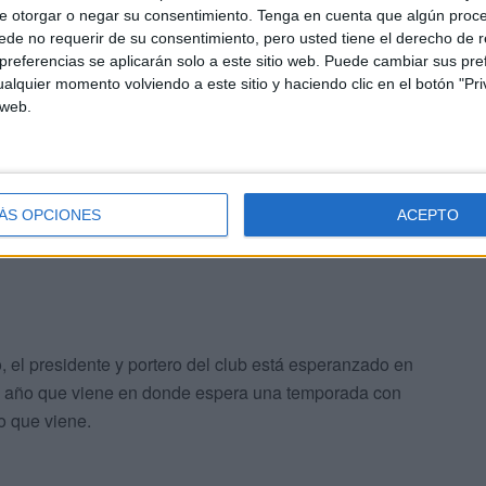
e otorgar o negar su consentimiento.
Tenga en cuenta que algún proc
de no requerir de su consentimiento, pero usted tiene el derecho de r
referencias se aplicarán solo a este sitio web. Puede cambiar sus pref
alquier momento volviendo a este sitio y haciendo clic en el botón "Pri
 más para ayudarnos pero estamos en conversaciones
 web.
 Bulldogs, una den las iniciativas que proporciona ‘Nani’
ga a la ciudad y así aumentar más su nombre” explica el
ÁS OPCIONES
ACEPTO
, el presidente y portero del club está esperanzado en
al año que viene en donde espera una temporada con
o que viene.