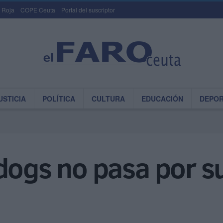
 Roja
COPE Ceuta
Portal del suscriptor
USTICIA
POLÍTICA
CULTURA
EDUCACIÓN
DEPO
dogs no pasa por s