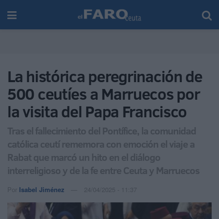
La histórica peregrinación de
500 ceutíes a Marruecos por
la visita del Papa Francisco
Tras el fallecimiento del Pontífice, la comunidad
católica ceutí rememora con emoción el viaje a
Rabat que marcó un hito en el diálogo
interreligioso y de la fe entre Ceuta y Marruecos
Por
Isabel Jiménez
24/04/2025 - 11:37