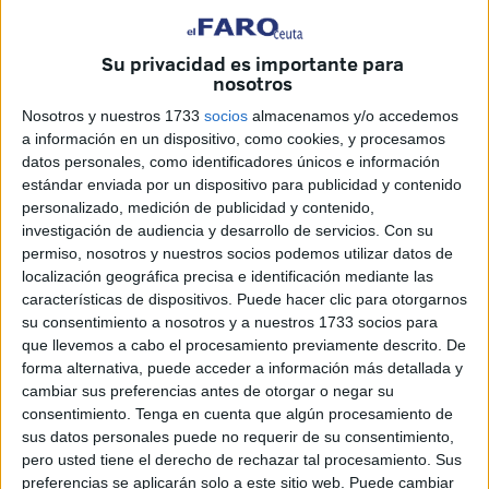
Seis años después, tras
el fallecimiento del Pontífice en
Su privacidad es importante para
el Vaticano
, la comunidad católica ceutí
rememora con
nosotros
emoción aquella peregrinación
que marcó un hito en el
Nosotros y nuestros 1733
socios
almacenamos y/o accedemos
diálogo interreligioso y en la vivencia de la fe.​
a información en un dispositivo, como cookies, y procesamos
datos personales, como identificadores únicos e información
El 30 de marzo de 2019, antes del amanecer, la rotonda
estándar enviada por un dispositivo para publicidad y contenido
del Tarajal se llenó de
fieles
procedentes de distintas
personalizado, medición de publicidad y contenido,
parroquias y hermandades
de Ceuta, como
San
investigación de audiencia y desarrollo de servicios.
Con su
permiso, nosotros y nuestros socios podemos utilizar datos de
Antonio, El Valle, El Rocío, Santa Teresa, San José,
localización geográfica precisa e identificación mediante las
Medinaceli y Los Remedios
.
características de dispositivos. Puede hacer clic para otorgarnos
su consentimiento a nosotros y a nuestros 1733 socios para
Con ilusión y nerviosismo,
emprendieron un viaje hacia
que llevemos a cabo el procesamiento previamente descrito. De
Rabat
para participar en los actos organizados con motivo
forma alternativa, puede acceder a información más detallada y
de la primera visita oficial del Papa Francisco a Marruecos.
cambiar sus preferencias antes de otorgar o negar su
consentimiento.
Tenga en cuenta que algún procesamiento de
sus datos personales puede no requerir de su consentimiento,
Misa oficiada por el obispo en la
pero usted tiene el derecho de rechazar tal procesamiento. Sus
preferencias se aplicarán solo a este sitio web. Puede cambiar