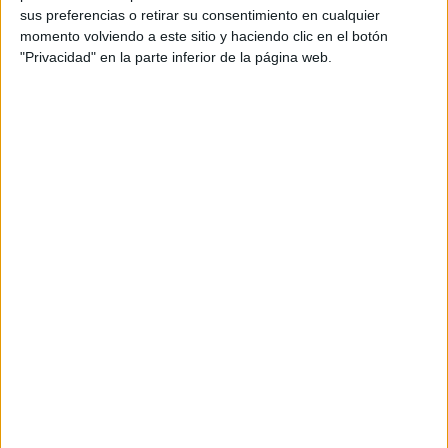
Iglesia de San Francisco de Asís
sus preferencias o retirar su consentimiento en cualquier
momento volviendo a este sitio y haciendo clic en el botón
"Privacidad" en la parte inferior de la página web.
A su llegada a la capital marroquí, los peregrinos ceutíes
fueron recibidos por un
ambiente festivo y de
fraternidad
. Las calles de Rabat estaban engalanadas
con banderas del Vaticano y de Marruecos, simbolizando