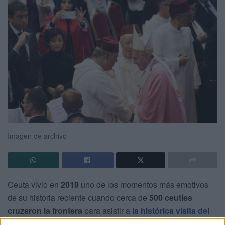
Imagen de archivo
Ceuta vivió en
2019
uno de los momentos más emotivos
de su historia reciente cuando cerca de
500 ceutíes
cruzaron la frontera
para asistir a
la histórica visita del
Papa Francisco a Marruecos
.