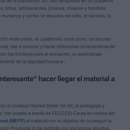
onal de la Educación (IE) han recopilado en un cuaderno
s, niñas, adolescentes, jóvenes, mujeres y hombres
 humanos y contra “el discurso del odio, el racismo, la
ción entre pares, el cuadernillo nace como “un recurso
ende “dar a conocer y hacer reflexionar conscientemente”
en las fronteras para el encuentro, el aprendizaje
ocimiento de la dignidad humana”.
nteresante” hacer llegar el material a
tran el profesor Hamed Abdel lah Ali, la pedagoga y
ópez, han puesto a través de FECCOO-Ceuta en manos del
onal (MEFP)
el material con el objetivo de conseguir la
ción Provincial lo ha recibido con los brazos abiertos.