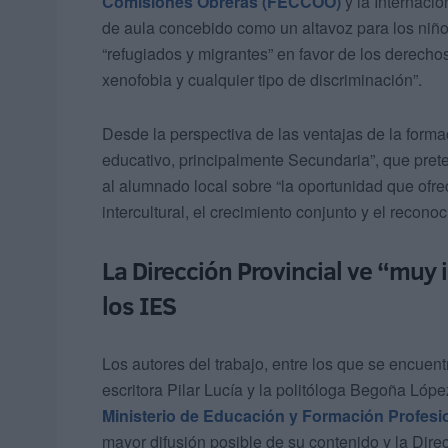
Comisiones Obreras (FECCOO)
y la Internaci
de aula concebido como un altavoz para los niño
“refugiados y migrantes” en favor de los derechos
xenofobia y cualquier tipo de discriminación”.
Desde la perspectiva de las ventajas de la forma
educativo, principalmente Secundaria”, que pret
al alumnado local sobre “la oportunidad que ofrec
intercultural, el crecimiento conjunto y el recon
La Dirección Provincial ve “muy i
los IES
Los autores del trabajo, entre los que se encuen
escritora Pilar Lucía y la politóloga Begoña L
Ministerio de Educación y Formación Profesi
mayor difusión posible de su contenido y la Direc