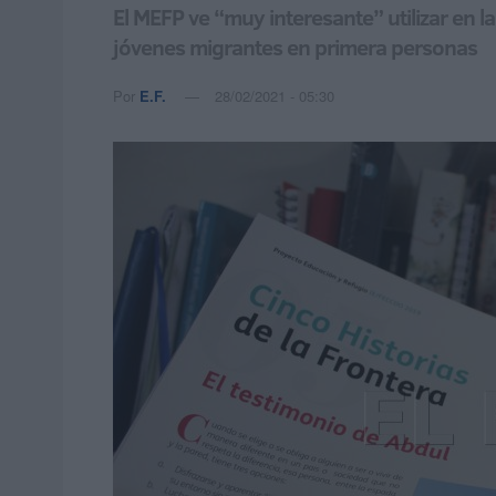
El MEFP ve “muy interesante” utilizar en l
jóvenes migrantes en primera personas
Por
E.F.
28/02/2021 - 05:30