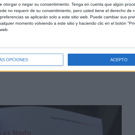
e otorgar o negar su consentimiento.
Tenga en cuenta que algún proc
de no requerir de su consentimiento, pero usted tiene el derecho de r
referencias se aplicarán solo a este sitio web. Puede cambiar sus pref
 tras cruzar la frontera a nado con otro amigo en la que
alquier momento volviendo a este sitio y haciendo clic en el botón "Pri
nas, que ahora estudia FP, relata cómo se atrevió a salir
 web.
peranza de encontrar una vida mejor” y Nada, su
 su padre y otros familiares hasta Madrid, donde se topó
po a pesar de ser refugiada y solicitar protección
ÁS OPCIONES
ACEPTO