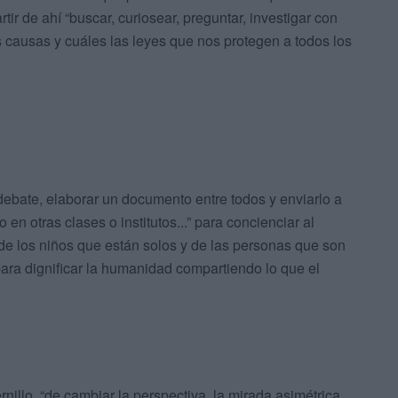
rtir de ahí “buscar, curiosear, preguntar, investigar con
s causas y cuáles las leyes que nos protegen a todos los
debate, elaborar un documento entre todos y enviarlo a
en otras clases o institutos...” para concienciar al
de los niños que están solos y de las personas que son
para dignificar la humanidad compartiendo lo que el
ernillo, “de cambiar la perspectiva, la mirada asimétrica