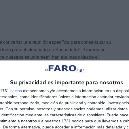
 concertar una reunión específica para consensuar su
re todo para el alumnado de Secundaria”. “Queremos
tre nuestros estudiantes”, han apuntado desde el
ermitirán a los jóvenes ceutíes acercarse a la historia
Su privacidad es importante para nosotros
e tuvo que huir por su país antes de pasar un año en el
s 1731
socios
almacenamos y/o accedemos a información en un disposit
rechos”. También la de Salma, una de esas miles de
sonales, como identificadores únicos e información estándar enviada 
ara salvar su vida”.
ntenido personalizado, medición de publicidad y contenido, investigaci
os.
Con su permiso, nosotros y nuestros socios podemos utilizar datos 
identificación mediante las características de dispositivos. Puede hacer
ntes organizar debates a partir de la
ntimiento a nosotros y a nuestros 1731 socios para que llevemos a ca
. De forma alternativa, puede acceder a información más detallada y 