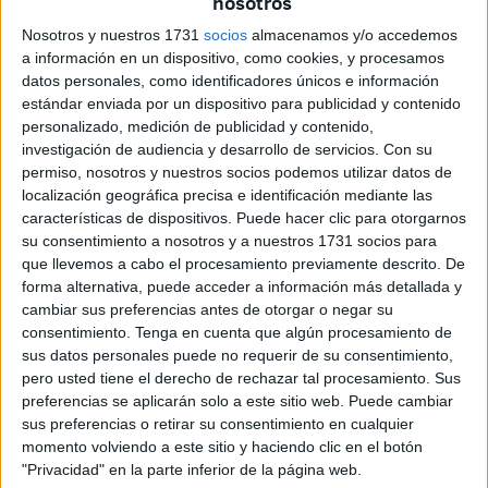
nosotros
nombres tanto en los codales que estarán en el paso como
Nosotros y nuestros 1731
socios
almacenamos y/o accedemos
en el altar de cultos.
a información en un dispositivo, como cookies, y procesamos
datos personales, como identificadores únicos e información
Juan Luis Bernal explica que esta iniciativa surge de una
estándar enviada por un dispositivo para publicidad y contenido
reunión que se tuvo en la casa de hermandad y tenía la
personalizado, medición de publicidad y contenido,
investigación de audiencia y desarrollo de servicios.
Con su
intención de iluminar el paso con codales que tuvieran “los
permiso, nosotros y nuestros socios podemos utilizar datos de
nombres de todas familias y personas que lo desearan”.
localización geográfica precisa e identificación mediante las
características de dispositivos. Puede hacer clic para otorgarnos
su consentimiento a nosotros y a nuestros 1731 socios para
que llevemos a cabo el procesamiento previamente descrito. De
forma alternativa, puede acceder a información más detallada y
cambiar sus preferencias antes de otorgar o negar su
consentimiento.
Tenga en cuenta que algún procesamiento de
sus datos personales puede no requerir de su consentimiento,
pero usted tiene el derecho de rechazar tal procesamiento. Sus
preferencias se aplicarán solo a este sitio web. Puede cambiar
sus preferencias o retirar su consentimiento en cualquier
momento volviendo a este sitio y haciendo clic en el botón
"Privacidad" en la parte inferior de la página web.