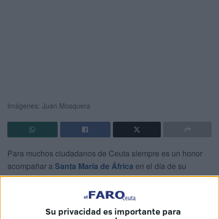
Imágenes: Juan Mosquera
Para muchos ciudadanos de Ceuta siempre es un honor
acompañar a
Santa María de África
en el día de su
festividad
. Pero este año muchos tendrán la oportunidad
de ser su luz e iluminarla durante los actos en su honor. La
iniciativa llevada a cabo por la
Cofradía
ha dado la
Su privacidad es importante para
oportunidad a muchos devotos
de poder poner sus