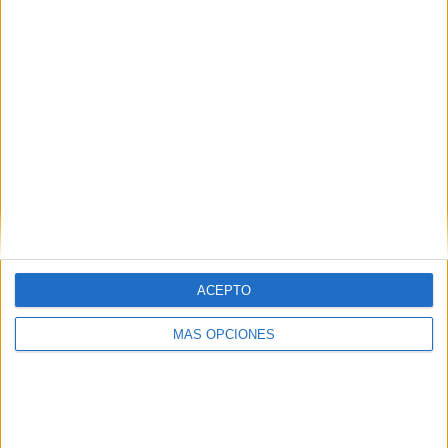
siempre de recuerdo”, explica.
Por último, el mayordomo de la Cofradía también informa
que también habrá muchos hermanos que alumbrarán el
camino de Santa María de África por las calles de la
ciudad autónoma.
ACEPTO
MÁS OPCIONES
“La Hermandad lleva unos años con las puertas totalmente