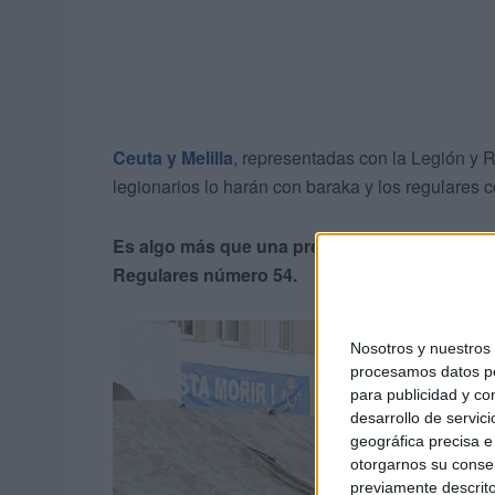
Ceuta y Melilla
, representadas con la Legión y R
legionarios lo harán con baraka y los regulares 
Es algo más que una prenda, es motivo de org
Regulares número 54.
Nosotros y nuestro
procesamos datos per
para publicidad y co
desarrollo de servici
geográfica precisa e 
otorgarnos su conse
previamente descrito