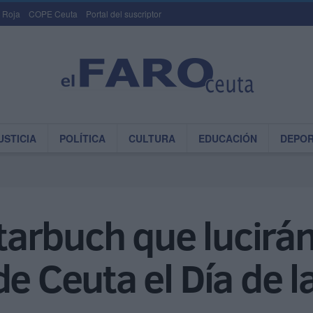
 Roja
COPE Ceuta
Portal del suscriptor
USTICIA
POLÍTICA
CULTURA
EDUCACIÓN
DEPO
 tarbuch que lucirá
de Ceuta el Día de l