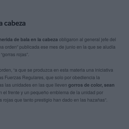
la cabeza
herida de bala en la cabeza
obligaron al general jefe del
na orden” publicada ese mes de junio en la que se aludía
“gorras rojas”.
rden, “a que se produzca en esta materia una iniciativa
as Fuerzas Regulares, que solo por obediencia la
as las unidades en las que lleven
gorros de color, sean
en el frente y un pequeño emblema de la unidad por
s rojas que tanto prestigio han dado en las hazañas”.