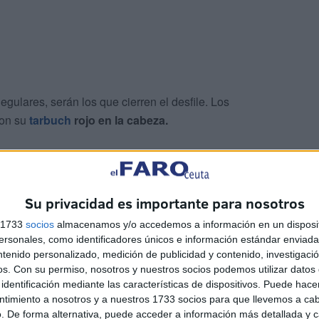
egulares, serán los que cierren el desfile. Los
con su
tarbuch
rojo en la cabeza.
ullo para todos los integrantes del Grupo de
Su privacidad es importante para nosotros
s 1733
socios
almacenamos y/o accedemos a información en un disposit
sonales, como identificadores únicos e información estándar enviada 
ntenido personalizado, medición de publicidad y contenido, investigaci
os.
Con su permiso, nosotros y nuestros socios podemos utilizar datos 
identificación mediante las características de dispositivos. Puede hacer
ntimiento a nosotros y a nuestros 1733 socios para que llevemos a ca
. De forma alternativa, puede acceder a información más detallada y 