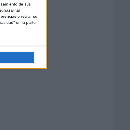
esamiento de sus
echazar tal
erencias o retirar su
vacidad" en la parte