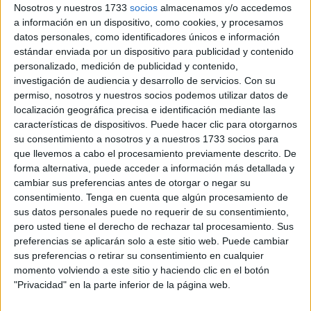
protagonistas en las últimas horas de
la grave crisis
Nosotros y nuestros 1733
socios
almacenamos y/o accedemos
migratoria que se vive en Ceuta
. En una imagen que ha
a información en un dispositivo, como cookies, y procesamos
recorrido por todo el mundo, con el agente agarrando a un
datos personales, como identificadores únicos e información
estándar enviada por un dispositivo para publicidad y contenido
bebé al borde de ahogarse, salvó la vida a este pequeño
personalizado, medición de publicidad y contenido,
en una incursión en el agua clave.
investigación de audiencia y desarrollo de servicios.
Con su
permiso, nosotros y nuestros socios podemos utilizar datos de
"Cogimos al bebé, estaba helado, frío, no gesticulaba
localización geográfica precisa e identificación mediante las
mucho", ha contado Juan Francisco al programa
Herrera
características de dispositivos. Puede hacer clic para otorgarnos
en COPE
, que ha relatado la historia tan difícil que tuvo
su consentimiento a nosotros y a nuestros 1733 socios para
que llevemos a cabo el procesamiento previamente descrito. De
que vivir en este caso, aunque había muchas. En este
forma alternativa, puede acceder a información más detallada y
caso concreto, vio como la madre se echaba al agua con
cambiar sus preferencias antes de otorgar o negar su
el bebé agarrado a ella. Junto a su compañero Braulio no
consentimiento.
Tenga en cuenta que algún procesamiento de
lo dudaron: había que ir inmediatamente allí a rescatarles.
sus datos personales puede no requerir de su consentimiento,
pero usted tiene el derecho de rechazar tal procesamiento. Sus
"La madre lo llevaba en la espalda y se echó al agua
preferencias se aplicarán solo a este sitio web. Puede cambiar
sus preferencias o retirar su consentimiento en cualquier
directamente y nada más verlo nosotros fuimos
momento volviendo a este sitio y haciendo clic en el botón
inmediatamente por ella", ha relatado Juan Francisco, que
"Privacidad" en la parte inferior de la página web.
ha comentado que "el bebé estaba prácticamente dentro