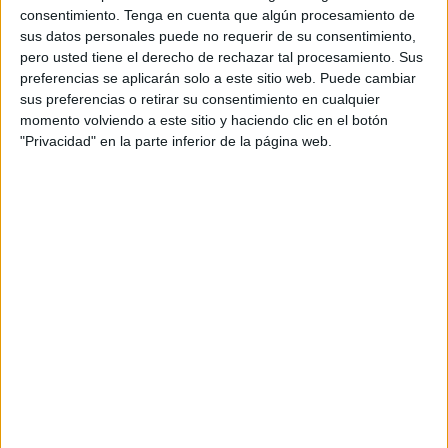
consentimiento.
Tenga en cuenta que algún procesamiento de
sus datos personales puede no requerir de su consentimiento,
pero usted tiene el derecho de rechazar tal procesamiento. Sus
preferencias se aplicarán solo a este sitio web. Puede cambiar
sus preferencias o retirar su consentimiento en cualquier
momento volviendo a este sitio y haciendo clic en el botón
"Privacidad" en la parte inferior de la página web.
El desarrollo de un proyecto de restauración está en jaque
por la falta de un responsable definitivo. No se sabe a
ciencia cierta quién debe hacerse cargo de esta acción. Su
localización pone en duda si la recuperación debe
asumirla el Ministerio de Defensa o la Dirección General
de Costas.
Ya han sufrido derrumbes. El último episodio se dio en el