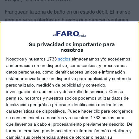
Franquean la zona de baño en un estado débil. El mar se
abre entre sus piedras en huecos que parecen ventanas.
Son el fruto de desprendimientos anteriores. Desde
Septem Nostra
denuncian de nuevo de forma pública el
abandono del enclave patrimonial y advierten sobre el
Su privacidad es importante para
nosotros
riesgo de derrumbamientos. Exponen que, en distintas
zonas, la edificación ya no tiene argamasa, elemento
Nosotros y nuestros 1733
socios
almacenamos y/o accedemos
a información en un dispositivo, como cookies, y procesamos
indispensable para la unión y sustento de las piedras.
datos personales, como identificadores únicos e información
estándar enviada por un dispositivo para publicidad y contenido
“Ha perdido ese material que da consistencia a los muros
personalizado, medición de publicidad y contenido,
y, por tanto, si no se actúa pronto, puede suceder otra vez”,
investigación de audiencia y desarrollo de servicios.
Con su
explica José Manuel Pérez, presidente de la asociación.
permiso, nosotros y nuestros socios podemos utilizar datos de
La entidad pide acciones definitivas para evitar que ocurra
localización geográfica precisa e identificación mediante las
características de dispositivos. Puede hacer clic para otorgarnos
en un futuro próximo y, con ello, que se pierdan las
su consentimiento a nosotros y a nuestros 1733 socios para
murallas.
que llevemos a cabo el procesamiento previamente descrito. De
forma alternativa, puede acceder a información más detallada y
cambiar sus preferencias antes de otorgar o negar su