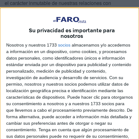
el carácter inmutable de nuestras relaciones con
Marruecos, punto nuclear de nuestros contenciosos,
cuando ninguna política exterior es inalterable por
definición en horizontes previsibles ya que también
Su privacidad es importante para
depende, amén de la evolución, de la o las contrapartes)
nosotros
en la que seguimos recibiendo touchés casi sin cuento,
Nosotros y nuestros 1733
socios
almacenamos y/o accedemos
disculpen mi afición a la esgrima, que tiene algún aspecto
a información en un dispositivo, como cookies, y procesamos
datos personales, como identificadores únicos e información
próximo a la diplomacia como ya he escrito, aunque nos
estándar enviada por un dispositivo para publicidad y contenido
lleve nada menos que al incumplimiento de una de
personalizado, medición de publicidad y contenido,
nuestras responsabilidades históricas, así como suena.
investigación de audiencia y desarrollo de servicios.
Con su
permiso, nosotros y nuestros socios podemos utilizar datos de
Con el franquismo, Madrid obligado a jugar siempre a la
localización geográfica precisa e identificación mediante las
defensiva, la política africana, la única que ejercíamos de
características de dispositivos. Puede hacer clic para otorgarnos
su consentimiento a nosotros y a nuestros 1733 socios para
manera autónoma, la esforzada de nuestros Institutos de
que llevemos a cabo el procesamiento previamente descrito. De
Cultura en Hispanoamérica no podía exceder de
forma alternativa, puede acceder a información más detallada y
semiautónoma, se hacía con el omnipresente toque
cambiar sus preferencias antes de otorgar o negar su
militarista con Carrero como director ejecutivo, “sin fecha
consentimiento.
Tenga en cuenta que algún procesamiento de
fija y desde luego no próxima para nuestra salida”, en el
sus datos personales puede no requerir de su consentimiento,