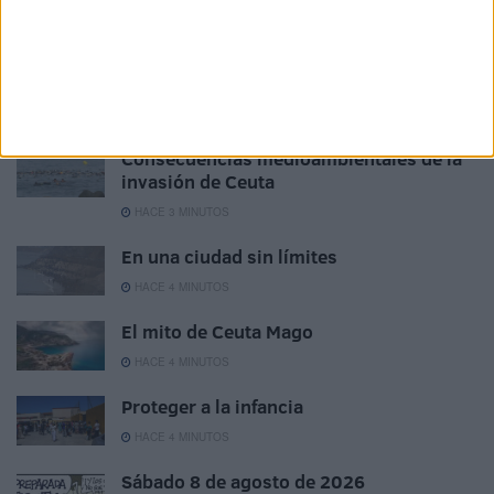
español perdiéndose en Filipinas!”…
Related
Posts
Consecuencias medioambientales de la
invasión de Ceuta
HACE 3 MINUTOS
En una ciudad sin límites
HACE 4 MINUTOS
El mito de Ceuta Mago
HACE 4 MINUTOS
Proteger a la infancia
HACE 4 MINUTOS
Sábado 8 de agosto de 2026