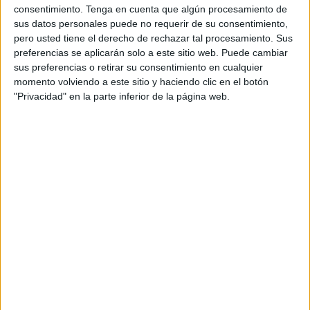
consentimiento.
Tenga en cuenta que algún procesamiento de
movilizado en este día especial para los hinchas caballas
sus datos personales puede no requerir de su consentimiento,
que estarán presente en las gradas del
‘José Zorrilla’.
pero usted tiene el derecho de rechazar tal procesamiento. Sus
preferencias se aplicarán solo a este sitio web. Puede cambiar
Además, que la fecha es propicia para realizar el trayecto
sus preferencias o retirar su consentimiento en cualquier
hasta Valladolid, ya que es festivo y en vísperas de fin de
momento volviendo a este sitio y haciendo clic en el botón
"Privacidad" en la parte inferior de la página web.
semana.
Es por ello que entre aficionados de la ciudad e hinchas
que viven en la península,
unos 200 fieles a la AD Ceuta
estarán presentes en las gradas del ‘José Zorrilla’
. Una
gran respuesta por parte de la afición caballa que nunca
deja solo al equipo de su ciudad y más, en un día tan
especial como hoy.
Según los aficionados que están emprendiendo el viaje a
Valladolid en este mismo momento,
la cifra de hinchas
caballas que estarán en la capital vallisoletana rondará
los 200 aficionados
que alentarán al conjunto de José