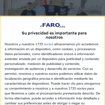
Su privacidad es importante para
nosotros
Nosotros y nuestros 1733
socios
almacenamos y/o accedemos
a información en un dispositivo, como cookies, y procesamos
datos personales, como identificadores únicos e información
estándar enviada por un dispositivo para publicidad y contenido
Imagen cedida
personalizado, medición de publicidad y contenido,
investigación de audiencia y desarrollo de servicios.
Con su
permiso, nosotros y nuestros socios podemos utilizar datos de
localización geográfica precisa e identificación mediante las
características de dispositivos. Puede hacer clic para otorgarnos
Nadie se quiere perder este primer encuentro de la AD
su consentimiento a nosotros y a nuestros 1733 socios para
Ceuta en
Segunda División
tras 45 años de ausencia
sin
que llevemos a cabo el procesamiento previamente descrito. De
estar en la categoría de plata del fútbol español
. La
forma alternativa, puede acceder a información más detallada y
cambiar sus preferencias antes de otorgar o negar su
afición, ese as en la manga que tiene el Ceuta, se ha