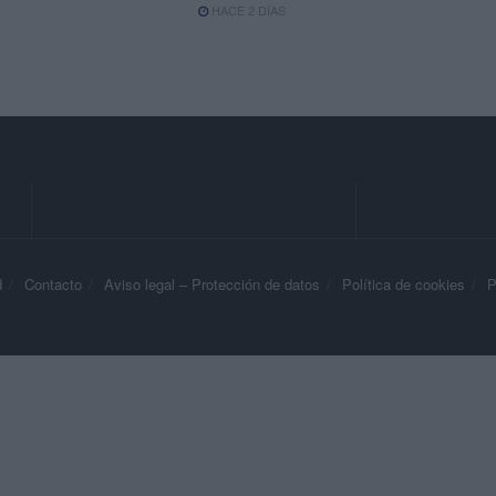
HACE 2 DÍAS
d
Contacto
Aviso legal – Protección de datos
Política de cookies
P