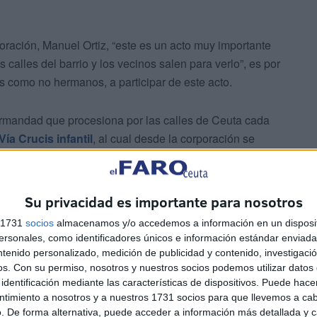
ración, Manuel Ortiz, “este es un acto muy importante
calles del barrio y los vecinos salen para verlo”, es por
os como no hermanos, a participar de este acto.
ermandad que procesiona por las calles de Ceuta cada
Vía Crucis infantil
, al cual desde la corporación se
seen, sin tener que ser requisito obligatorio ser
Su privacidad es importante para nosotros
s 1731
socios
almacenamos y/o accedemos a información en un disposit
sonales, como identificadores únicos e información estándar enviada 
ntenido personalizado, medición de publicidad y contenido, investigaci
os.
Con su permiso, nosotros y nuestros socios podemos utilizar datos 
identificación mediante las características de dispositivos. Puede hacer
día que la prueba deportiva de la
Cuna de La Legión
,
ntimiento a nosotros y a nuestros 1731 socios para que llevemos a ca
. De forma alternativa, puede acceder a información más detallada y 
l interior del templo a partir de las 12.00 horas, donde se