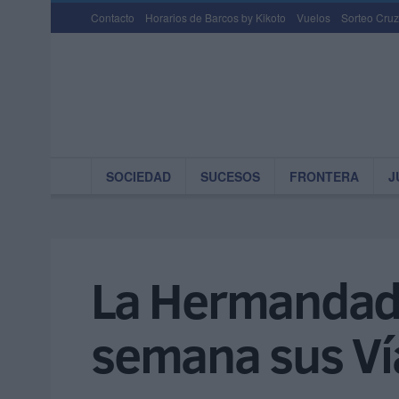
Contacto
Horarios de Barcos by Kikoto
Vuelos
Sorteo Cruz
SOCIEDAD
SUCESOS
FRONTERA
J
La Hermandad d
semana sus Ví