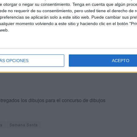
e otorgar o negar su consentimiento.
Tenga en cuenta que algún proc
de no requerir de su consentimiento, pero usted tiene el derecho de r
referencias se aplicarán solo a este sitio web. Puede cambiar sus pref
rá el reparto de túnicas, que se realizará durante los
alquier momento volviendo a este sitio y haciendo clic en el botón "Pri
 web.
 de 17.00 a 20.00 horas. De esta forma, desde la
s llevar el capirote del Viernes Santo para poder probar
ÁS OPCIONES
ACEPTO
tregados los dibujos para el concurso de dibujos
as
Semana Santa