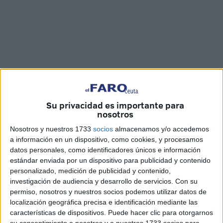
Imágenes: Maribel Tena/Quino/Kike Román
Su privacidad es importante para
nosotros
Nosotros y nuestros 1733
socios
almacenamos y/o accedemos
a información en un dispositivo, como cookies, y procesamos
Ceuta ha vuelto a hacer gala de su
solidaridad
una vez
datos personales, como identificadores únicos e información
más. En esta ocasión ha sido de la mano de la
Real
estándar enviada por un dispositivo para publicidad y contenido
personalizado, medición de publicidad y contenido,
Hermandad del Rocío
, quien ha celebrado su ya
investigación de audiencia y desarrollo de servicios.
Con su
tradicional caravana solidaria con el objetivo de recoger
permiso, nosotros y nuestros socios podemos utilizar datos de
juguetes para los niños que más lo necesitan.
localización geográfica precisa e identificación mediante las
características de dispositivos. Puede hacer clic para otorgarnos
Una caravana que este año ha sido estática, ya que a
su consentimiento a nosotros y a nuestros 1733 socios para