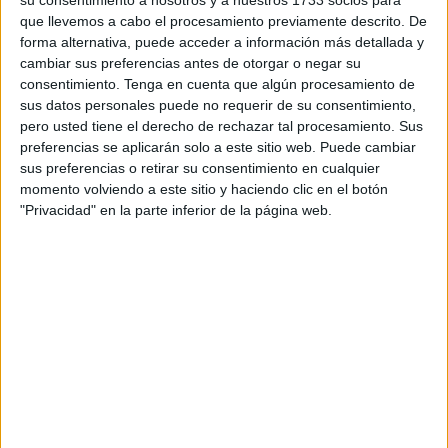
pesar de que en un primer momento estuviera previsto
que llevemos a cabo el procesamiento previamente descrito. De
forma alternativa, puede acceder a información más detallada y
salir desde el Paseo del Revellín hasta la Iglesia de los
cambiar sus preferencias antes de otorgar o negar su
Remedios, finalmente ha tenido lugar en la
Plaza de los
consentimiento.
Tenga en cuenta que algún procesamiento de
Reyes
.
sus datos personales puede no requerir de su consentimiento,
pero usted tiene el derecho de rechazar tal procesamiento. Sus
Esta ha sido la primera vez que se ha celebrado en esta
preferencias se aplicarán solo a este sitio web. Puede cambiar
ubicación ya que, por diferentes motivos de movilidad,
sus preferencias o retirar su consentimiento en cualquier
tuvieron que cambiar el planteamiento previsto, tal y como
momento volviendo a este sitio y haciendo clic en el botón
"Privacidad" en la parte inferior de la página web.
ha confirmado el hermano mayor, José María Sánchez.
Allí han colocado un stand donde miembros del Grupo
Joven de la Hermandad se encargaban de recoger los
juguetes que los ceutíes iban donando. También han
puesto a disposición de los ciudadanos unas huchas a
través de las cuales podían colaborar con dinero y la
propia hermandad se encargaría de comprar los juguetes.
Asimismo, la
Agrupación Musical Banda de la