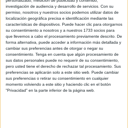
personalizado, medición de publicidad y contenido,
del
17,1% respecto al mismo mes de 2024
.
investigación de audiencia y desarrollo de servicios.
Con su
permiso, nosotros y nuestros socios podemos utilizar datos de
Este crecimiento consolida una tendencia alcista
localización geográfica precisa e identificación mediante las
características de dispositivos. Puede hacer clic para otorgarnos
mantenida durante todo el año y refleja la creciente
su consentimiento a nosotros y a nuestros 1733 socios para
demanda de conexiones rápidas y estables entre ambos
que llevemos a cabo el procesamiento previamente descrito. De
márgenes del Estrecho. El dinamismo del tráfico aéreo se
forma alternativa, puede acceder a información más detallada y
tradujo también en una
media diaria superior a los 240
cambiar sus preferencias antes de otorgar o negar su
consentimiento.
Tenga en cuenta que algún procesamiento de
usuarios
, un indicador que refuerza el papel clave del
sus datos personales puede no requerir de su consentimiento,
helipuerto en la movilidad cotidiana de residentes,
pero usted tiene el derecho de rechazar tal procesamiento. Sus
profesionales y visitantes.
preferencias se aplicarán solo a este sitio web. Puede cambiar
sus preferencias o retirar su consentimiento en cualquier
Más operaciones y mayor actividad
momento volviendo a este sitio y haciendo clic en el botón
"Privacidad" en la parte inferior de la página web.
comercial
El mes de noviembre cerró con
656 vuelos
, cifra que
engloba todas las conexiones efectuadas entre Ceuta, el
Helipuerto de Algeciras y el Aeropuerto de Málaga-Costa