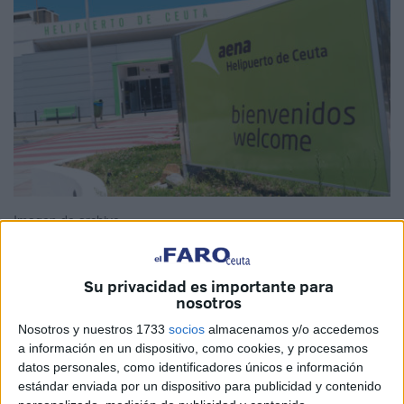
Imagen de archivo
Su privacidad es importante para
nosotros
El Helipuerto de Ceuta
continúa afianzándose como uno
de los enlaces estratégicos para la movilidad entre la
Nosotros y nuestros 1733
socios
almacenamos y/o accedemos
a información en un dispositivo, como cookies, y procesamos
Ciudad Autónoma, Algeciras y Málaga.
Según los datos
datos personales, como identificadores únicos e información
publicados por Aena
, la infraestructura registró en
estándar enviada por un dispositivo para publicidad y contenido
noviembre
7.260 pasajeros
, lo que supone un incremento