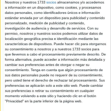
infraestructura clave para la movilidad entre la ciudad
Nosotros y nuestros 1733
socios
almacenamos y/o accedemos
a información en un dispositivo, como cookies, y procesamos
autónoma y la península
. Durante este mes,
un total de
datos personales, como identificadores únicos e información
7.227 pasajeros
utilizaron sus instalaciones, lo que
estándar enviada por un dispositivo para publicidad y contenido
representa un crecimiento del 11,2% respecto al mismo
personalizado, medición de publicidad y contenido,
periodo de 2024
. Este incremento histórico convierte al
investigación de audiencia y desarrollo de servicios.
Con su
pasado agosto en el mejor de los más de veinte años de
permiso, nosotros y nuestros socios podemos utilizar datos de
localización geográfica precisa e identificación mediante las
funcionamiento del helipuerto.
características de dispositivos. Puede hacer clic para otorgarnos
su consentimiento a nosotros y a nuestros 1733 socios para
El balance positivo se traduce en una media de
más de
que llevemos a cabo el procesamiento previamente descrito. De
230 usuarios diarios
, un dato que refuerza la importancia
forma alternativa, puede acceder a información más detallada y
del
helipuerto
como vía rápida, segura y eficiente de
cambiar sus preferencias antes de otorgar o negar su
conexión aérea.
consentimiento.
Tenga en cuenta que algún procesamiento de
sus datos personales puede no requerir de su consentimiento,
pero usted tiene el derecho de rechazar tal procesamiento. Sus
Incremento de vuelos y
preferencias se aplicarán solo a este sitio web. Puede cambiar
operaciones comerciales
sus preferencias o retirar su consentimiento en cualquier
momento volviendo a este sitio y haciendo clic en el botón
"Privacidad" en la parte inferior de la página web.
En lo que respecta a la actividad aérea,
durante agosto
se realizaron 626 operaciones, de las cuales 610