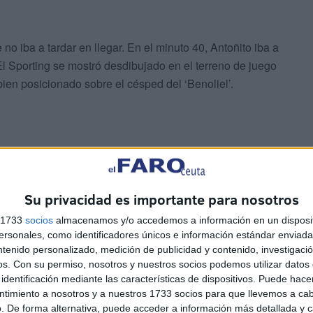
e no iba a tardar en llegar. En el minuto 40, Antoñito iba a
 El Sporting se mostró desdibujado en el terreno de juego
bien posicionado sobre el césped del ‘Benoliel’.
Su privacidad es importante para nosotros
 tercer tanto que dejaba el encuentro prácticamente
ta a vestuarios muy importante y el Sporting se
s 1733
socios
almacenamos y/o accedemos a información en un disposit
sonales, como identificadores únicos e información estándar enviada 
ntenido personalizado, medición de publicidad y contenido, investigaci
os.
Con su permiso, nosotros y nuestros socios podemos utilizar datos 
entó reaccionar para, al menos, acercarse en el marcador
identificación mediante las características de dispositivos. Puede hacer
in embargo, fue Yeray el primero que lo probó en el minuto
ntimiento a nosotros y a nuestros 1733 socios para que llevemos a ca
. De forma alternativa, puede acceder a información más detallada y 