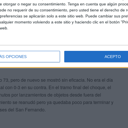
e otorgar o negar su consentimiento.
Tenga en cuenta que algún proc
de no requerir de su consentimiento, pero usted tiene el derecho de r
referencias se aplicarán solo a este sitio web. Puede cambiar sus pref
alquier momento volviendo a este sitio y haciendo clic en el botón "Pri
 web.
arte de los ceutíes se produjo en el minuto 58, con un
mportancia para su rival. El Sporting se creció algo más
ÁS OPCIONES
ACEPTO
uir el primer tanto en su cuenta.
 73, pero de nuevo se mostró sin eficacia. No era el día
al con 0-3 en su contra. En el tramo final del choque, el
utos por lanzamientos de objetos desde fuera del
iento se reanudó pero ya quedaba poco para terminar y
eses del San Fernando.