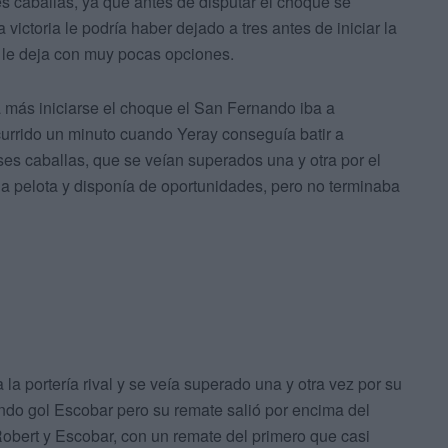
s caballas, ya que antes de disputar el choque se
ictoria le podría haber dejado a tres antes de iniciar la
a le deja con muy pocas opciones.
 más iniciarse el choque el San Fernando iba a
urrido un minuto cuando Yeray conseguía batir a
ses caballas, que se veían superados una y otra por el
 la pelota y disponía de oportunidades, pero no terminaba
a la portería rival y se veía superado una y otra vez por su
undo gol Escobar pero su remate salió por encima del
obert y Escobar, con un remate del primero que casi