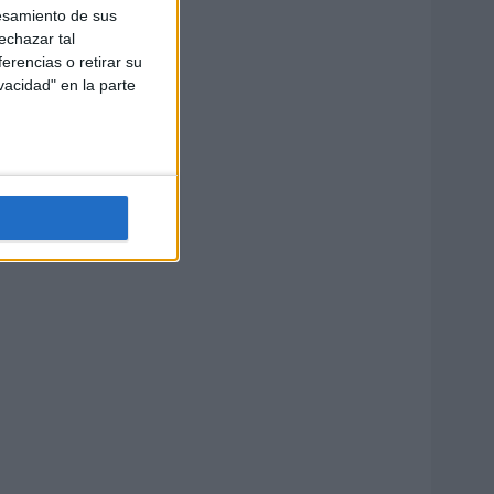
esamiento de sus
echazar tal
erencias o retirar su
vacidad" en la parte