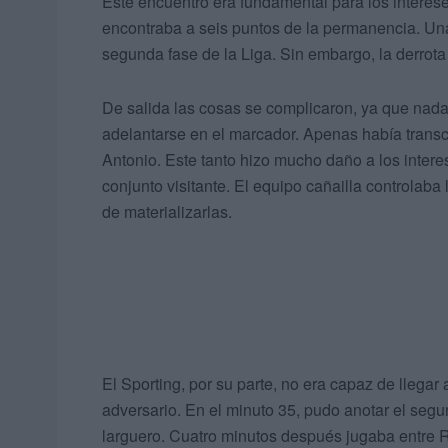
Este encuentro era fundamental para los interese
encontraba a seis puntos de la permanencia. Una v
segunda fase de la Liga. Sin embargo, la derrot
De salida las cosas se complicaron, ya que nada
adelantarse en el marcador. Apenas había transc
Antonio. Este tanto hizo mucho daño a los intere
conjunto visitante. El equipo cañailla controlaba
de materializarlas.
El Sporting, por su parte, no era capaz de llegar 
adversario. En el minuto 35, pudo anotar el seg
larguero. Cuatro minutos después jugaba entre R