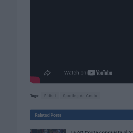
Tags:
Fútbol
Sporting de Ceuta
Related
Posts
La AD Ceuta conquista el X