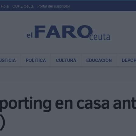
 Roja
COPE Ceuta
Portal del suscriptor
USTICIA
POLÍTICA
CULTURA
EDUCACIÓN
DEPO
Sporting en casa an
)