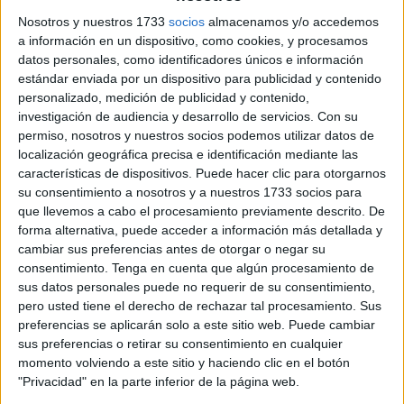
soltar bulos, estamos hablando de
Nosotros y nuestros 1733
socios
almacenamos y/o accedemos
a información en un dispositivo, como cookies, y procesamos
un genocidio"
datos personales, como identificadores únicos e información
estándar enviada por un dispositivo para publicidad y contenido
La presentadora fue más allá, planteando que la activista
personalizado, medición de publicidad y contenido,
investigación de audiencia y desarrollo de servicios.
Con su
habría afirmado que las
violaciones a mujeres israelíes
permiso, nosotros y nuestros socios podemos utilizar datos de
por parte de Hamás no ocurrieron, y que algunas chicas se
localización geográfica precisa e identificación mediante las
habrían sentido "ofendidas" al no ser secuestradas.
características de dispositivos. Puede hacer clic para otorgarnos
su consentimiento a nosotros y a nuestros 1733 socios para
“Eso es totalmente mentira. Estás manipulando mis
que llevemos a cabo el procesamiento previamente descrito. De
palabras.
Hay que tener cierto rigor periodístico y
forma alternativa, puede acceder a información más detallada y
cambiar sus preferencias antes de otorgar o negar su
traducir lo que he dicho
. Usted rectifique porque
ha
consentimiento.
Tenga en cuenta que algún procesamiento de
dicho que no
hemos sido secuestrados en aguas
sus datos personales puede no requerir de su consentimiento,
internacionales.
Torturar y maltratar psicológicamente
pero usted tiene el derecho de rechazar tal procesamiento. Sus
son crímenes de guerra.
Tienes que tener más nivel para
preferencias se aplicarán solo a este sitio web. Puede cambiar
estar aquí.
Usted no puede inventarse la ley y soltar
sus preferencias o retirar su consentimiento en cualquier
momento volviendo a este sitio y haciendo clic en el botón
bulos, estamos hablando de un genocidio, tiene que
"Privacidad" en la parte inferior de la página web.
ser seria
”, respondió la activista.