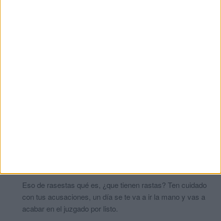
Don verdad
comentó:
hace 10 meses
En cuanto se enfrenta a periodistas que no forman parte del
equipo de opinión sincronizada, pierde los papeles. Pero
mientras tanto, a poner el cazo.
Kebdana
comentó:
hace 10 meses
Si al final pasará de Alcalde a Alcaldesa, y no de apellido 😂😂
¿Lo habéis captado RASESTAS de Vox y de Ayuso?
Bukele
comentó:
hace 10 meses
Claro y tú podrías ir de mamporrero de ella así no tenemos
que leer tus tonterías.
Fidel
comentó:
hace 10 meses
Eso de rasestas qué es, ¿que tienen rastas? Ten cuidado
con tus acusaciones, un día se te va a ir la mano y vas a
acabar en el juzgado por listo.