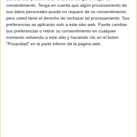
intimidatorias”
y recordó que
“interferir en nuestro paso
consentimiento.
Tenga en cuenta que algún procesamiento de
es ilegal, y cualquier ataque o intercepción constituye
sus datos personales puede no requerir de su consentimiento,
un crimen de guerra”
.
pero usted tiene el derecho de rechazar tal procesamiento. Sus
preferencias se aplicarán solo a este sitio web. Puede cambiar
sus preferencias o retirar su consentimiento en cualquier
momento volviendo a este sitio y haciendo clic en el botón
"Privacidad" en la parte inferior de la página web.
Ver esta publicación en Instagram