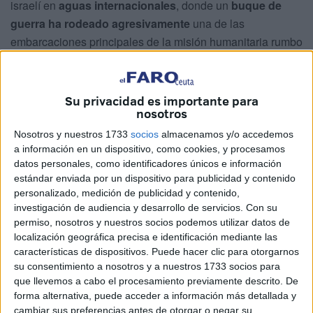
israelí en
aguas internacionales
, donde un
buque de
guerra ha rodeado agresivamente
una de las
embarcaciones principales de la misión humanitaria rumbo
a Gaza, poniendo en grave riesgo a la activista vecina de
Ceuta,
Hanan Alcalde,
que se enfrentó hace unos días
a
los medios de comunicación
por los comentarios sobre
Su privacidad es importante para
nosotros
su apariencia.
Nosotros y nuestros 1733
socios
almacenamos y/o accedemos
Según ha informado la organización, las
comunicaciones
a información en un dispositivo, como cookies, y procesamos
a bordo fueron deshabilitadas remotamente
, obligando
datos personales, como identificadores únicos e información
al capitán a realizar una
maniobra evasiva de
estándar enviada por un dispositivo para publicidad y contenido
personalizado, medición de publicidad y contenido,
emergencia
para evitar una colisión frontal.
investigación de audiencia y desarrollo de servicios.
Con su
permiso, nosotros y nuestros socios podemos utilizar datos de
Además, se reportó que el mismo buque realizó una
localización geográfica precisa e identificación mediante las
acción similar contra el barco 'Sirius'
, poniendo en
características de dispositivos. Puede hacer clic para otorgarnos
grave riesgo a los más de 500 voluntarios que forman
su consentimiento a nosotros y a nuestros 1733 socios para
parte de esta expedición internacional. La organización
que llevemos a cabo el procesamiento previamente descrito. De
forma alternativa, puede acceder a información más detallada y
calificó estos actos como
“maniobras temerarias e
cambiar sus preferencias antes de otorgar o negar su