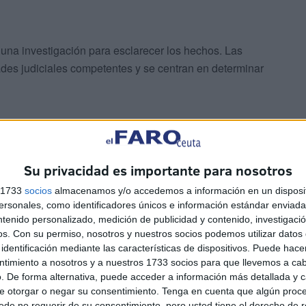
una investigación para esclarecer los hechos. Las
ades judiciales competentes y se centran en determinar
Su privacidad es importante para nosotros
 implicada sigue siendo desconocida
, aunque se espera
s 1733
socios
almacenamos y/o accedemos a información en un disposit
timonios y análisis de cámaras de seguridad cercanas,
sonales, como identificadores únicos e información estándar enviada 
ntenido personalizado, medición de publicidad y contenido, investigaci
os.
Con su permiso, nosotros y nuestros socios podemos utilizar datos 
identificación mediante las características de dispositivos. Puede hacer
ntimiento a nosotros y a nuestros 1733 socios para que llevemos a ca
. De forma alternativa, puede acceder a información más detallada y 
e otorgar o negar su consentimiento.
Tenga en cuenta que algún proc
de no requerir de su consentimiento, pero usted tiene el derecho de r