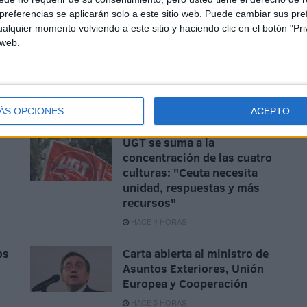
referencias se aplicarán solo a este sitio web. Puede cambiar sus pref
e los vecinos del barrio y en redes sociales, donde
alquier momento volviendo a este sitio y haciendo clic en el botón "Pri
cupación ante este tipo de casos.
 web.
ÁS OPCIONES
ACEPTO
UGT se suma a la
concentración de las cuatro
culturas: "Ceuta necesita
unidad, respuestas y más
recursos"
HACE 4 HORAS
os
Carta abierta al ministro de
Asuntos Exteriores, Unión
Europea y Cooperación
HACE 5 HORAS