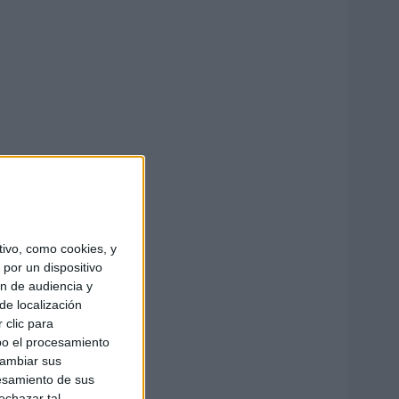
ivo, como cookies, y
por un dispositivo
ón de audiencia y
de localización
 clic para
bo el procesamiento
cambiar sus
esamiento de sus
echazar tal