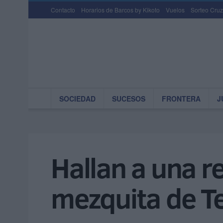
Contacto
Horarios de Barcos by Kikoto
Vuelos
Sorteo Cruz
SOCIEDAD
SUCESOS
FRONTERA
J
Hallan a una 
mezquita de T