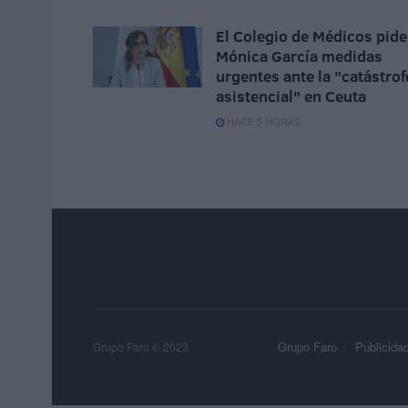
El Colegio de Médicos pide
Mónica García medidas
urgentes ante la "catástrof
asistencial" en Ceuta
HACE 5 HORAS
Grupo Faro
Publicida
Grupo Faro © 2023