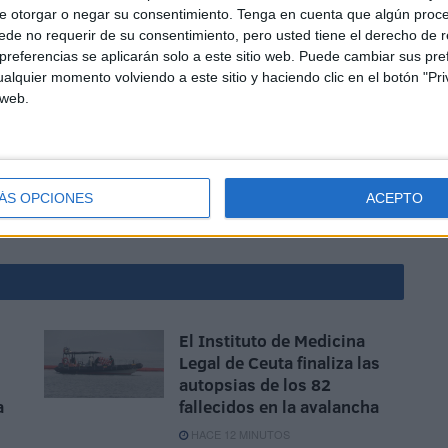
e otorgar o negar su consentimiento.
Tenga en cuenta que algún proc
de no requerir de su consentimiento, pero usted tiene el derecho de r
referencias se aplicarán solo a este sitio web. Puede cambiar sus pref
alquier momento volviendo a este sitio y haciendo clic en el botón "Pri
 web.
urante gran parte de su vida como empleada en la
rovincias orientales de Marruecos.
ÁS OPCIONES
ACEPTO
El Instituto de Medicina
Legal de Ceuta finaliza las
autopsias de los 82
a
fallecidos en la avalancha
HACE 12 MINUTOS