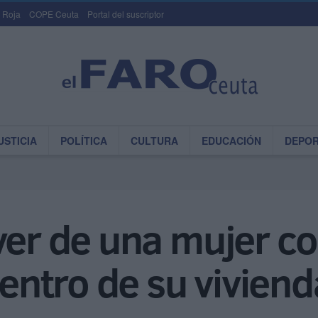
 Roja
COPE Ceuta
Portal del suscriptor
USTICIA
POLÍTICA
CULTURA
EDUCACIÓN
DEPO
ver de una mujer c
ntro de su viviend