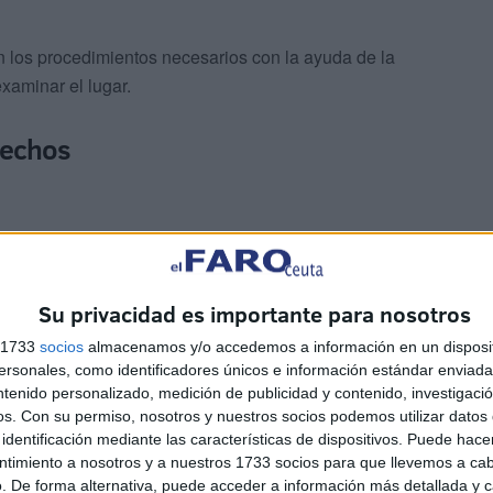
on los procedimientos necesarios con la ayuda de la
examinar el lugar.
hechos
Su privacidad es importante para nosotros
upervisión del Ministerio Público para determinar la
s 1733
socios
almacenamos y/o accedemos a información en un disposit
da de esta mujer de 50 años.
sonales, como identificadores únicos e información estándar enviada 
ntenido personalizado, medición de publicidad y contenido, investigaci
os.
Con su permiso, nosotros y nuestros socios podemos utilizar datos 
l Duque de Tovar para la realización de la necropsia
identificación mediante las características de dispositivos. Puede hacer
ntinúan sus esfuerzos para conocer las circunstancias
ntimiento a nosotros y a nuestros 1733 socios para que llevemos a ca
respecto.
. De forma alternativa, puede acceder a información más detallada y 