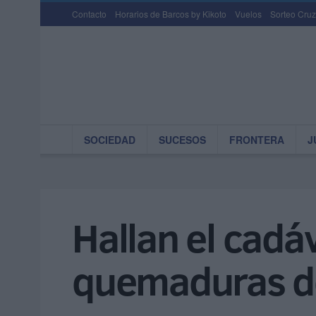
Contacto
Horarios de Barcos by Kikoto
Vuelos
Sorteo Cruz
SOCIEDAD
SUCESOS
FRONTERA
J
Hallan el cadá
quemaduras de