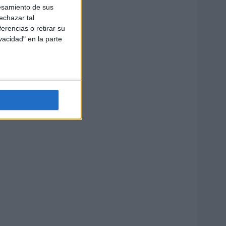
esamiento de sus
echazar tal
erencias o retirar su
vacidad" en la parte