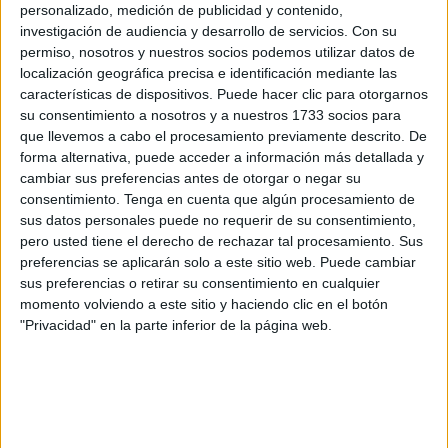
personalizado, medición de publicidad y contenido,
entre 50 y 70 años abandonados en la zona.
Unas
investigación de audiencia y desarrollo de servicios.
Con su
auténticas 'reliquias' de la basura.
permiso, nosotros y nuestros socios podemos utilizar datos de
localización geográfica precisa e identificación mediante las
Estos objetos, que han sido testigos del paso de varias
características de dispositivos. Puede hacer clic para otorgarnos
su consentimiento a nosotros y a nuestros 1733 socios para
décadas, fueron retirados gracias al trabajo de los
que llevemos a cabo el procesamiento previamente descrito. De
voluntarios, quienes siguen luchando por la preservación
forma alternativa, puede acceder a información más detallada y
del
medio ambiente
en la ciudad autónoma.
cambiar sus preferencias antes de otorgar o negar su
consentimiento.
Tenga en cuenta que algún procesamiento de
El primero de los objetos encontrados es un botellín de
sus datos personales puede no requerir de su consentimiento,
Bitter Cinzano Soda, una bebida muy popular en España
pero usted tiene el derecho de rechazar tal procesamiento. Sus
durante la década de los 50. Según Ceuta Sin Plástico,
preferencias se aplicarán solo a este sitio web. Puede cambiar
sus preferencias o retirar su consentimiento en cualquier
"hemos encontrado la imagen de un comercial de 1957", lo
momento volviendo a este sitio y haciendo clic en el botón
que indica que esta botella llevaba exactamente 67 años
"Privacidad" en la parte inferior de la página web.
contaminando el entorno natural.
El segundo hallazgo corresponde a un
botellín de Estrella
Dorada
, una cerveza de Estrella Damm que, de acuerdo
con las indagaciones realizadas por la asociación, está