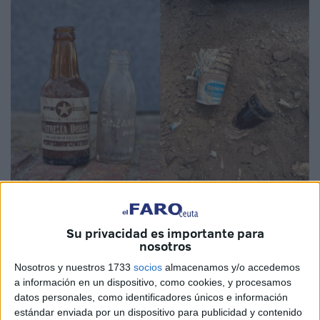
Imagen cedida
Su privacidad es importante para
nosotros
Nosotros y nuestros 1733
socios
almacenamos y/o accedemos
En una reciente jornada de limpieza, los voluntarios de
a información en un dispositivo, como cookies, y procesamos
datos personales, como identificadores únicos e información
Ceuta Sin Plástico
realizaron un hallazgo sorprendente
estándar enviada por un dispositivo para publicidad y contenido
en la ladera del
Monte Hacho
: tres envases que llevaban