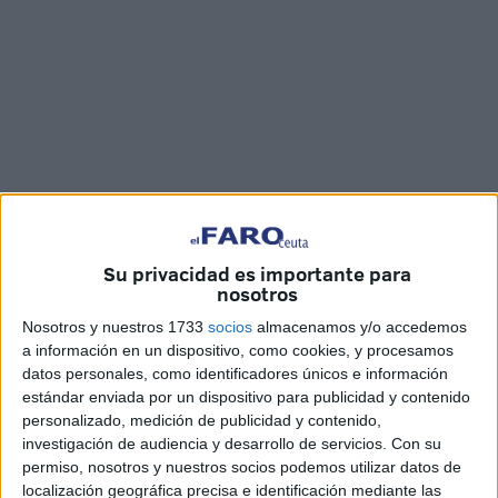
Su privacidad es importante para
nosotros
Cedidas
Nosotros y nuestros 1733
socios
almacenamos y/o accedemos
a información en un dispositivo, como cookies, y procesamos
datos personales, como identificadores únicos e información
estándar enviada por un dispositivo para publicidad y contenido
personalizado, medición de publicidad y contenido,
Las fuerzas de seguridad han intervenido, por segunda
investigación de audiencia y desarrollo de servicios.
Con su
vez consecutiva, para devolver el orden delante del
permiso, nosotros y nuestros socios podemos utilizar datos de
edificio del Consulado General de España en Nador,
localización geográfica precisa e identificación mediante las