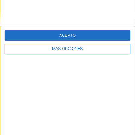
con el fin de organizar las numerosas llegadas al
consulado al mismo tiempo, en el marco de la cooperación
y evocando el espíritu de responsabilidad al que todos
deben adherirse durante esta batalla.
ACEPTO
MÁS OPCIONES
Related
Posts