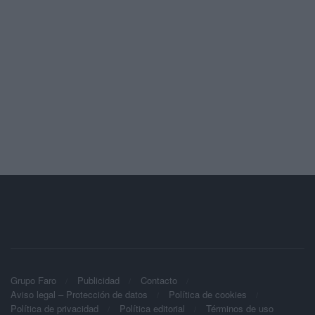
Grupo Faro
Publicidad
Contacto
Aviso legal – Protección de datos
Política de cookies
Política de privacidad
Política editorial
Términos de uso