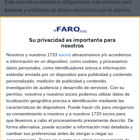
Esta normativa establece obligaciones más estrictas para
bancos
y entidades de dinero electrónico con el objetivo
de
incrementar la transparencia financiera
y reforzar la
lucha contra el fraude fiscal y el blanqueo de capitales.
A partir de ahora, cualquier persona que acumule
más de
Su privacidad es importante para
nosotros
25.000 euros anuales en gastos con tarjeta
verá cómo
sus operaciones quedan bajo un seguimiento directo por
Nosotros y nuestros 1733
socios
almacenamos y/o accedemos
a información en un dispositivo, como cookies, y procesamos
parte de Hacienda. Este límite se convierte en el umbral
datos personales, como identificadores únicos e información
que separa las operaciones habituales de las que
estándar enviada por un dispositivo para publicidad y contenido
requieren una mayor vigilancia.
personalizado, medición de publicidad y contenido,
investigación de audiencia y desarrollo de servicios.
Con su
El Real Decreto abarca
cuentas corrientes, cuentas de
permiso, nosotros y nuestros socios podemos utilizar datos de
ahorro, imposiciones a plazo fijo y cuentas de pago
localización geográfica precisa e identificación mediante las
características de dispositivos. Puede hacer clic para otorgarnos
para operaciones diarias
. Todas estas quedan incluidas
su consentimiento a nosotros y a nuestros 1733 socios para
en el sistema de control, afectando a millones de usuarios
que llevemos a cabo el procesamiento previamente descrito. De
en España.
forma alternativa, puede acceder a información más detallada y
cambiar sus preferencias antes de otorgar o negar su
consentimiento.
Tenga en cuenta que algún procesamiento de