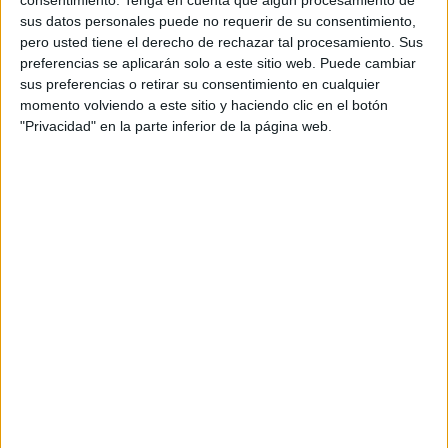
Datos que deberán reportarse
sus datos personales puede no requerir de su consentimiento,
pero usted tiene el derecho de rechazar tal procesamiento. Sus
El texto oficial especifica que las entidades financieras
preferencias se aplicarán solo a este sitio web. Puede cambiar
deberán
remitir a la
Agencia Tributaria
información
sus preferencias o retirar su consentimiento en cualquier
detallada
sobre los titulares de estas cuentas. Entre los
momento volviendo a este sitio y haciendo clic en el botón
"Privacidad" en la parte inferior de la página web.
datos exigidos se incluyen el
nombre completo,
documento de identidad, saldo disponible a 31 de
diciembre, saldo medio del último trimestre y la suma
total de operaciones del año fiscal
.
No se trata solo de controlar pagos con tarjeta: el decreto
también regula
préstamos y créditos
. Todo saldo
superior a
6.000 euros
al cierre del ejercicio deberá ser
notificado a Hacienda. En el caso de movimientos en
efectivo,
ingresos o retiradas superiores a 3.000 euros
quedan sujetos a declaración obligatoria, sin importar su
origen o destino.