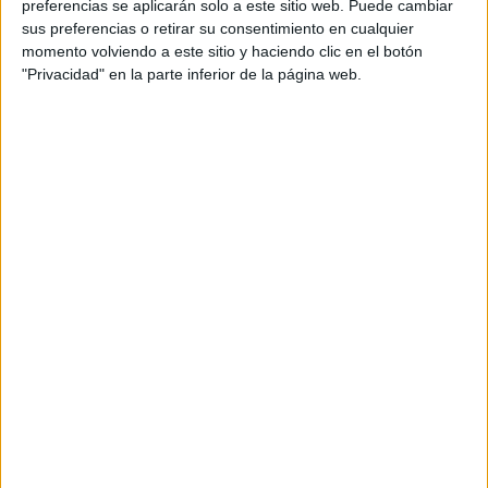
preferencias se aplicarán solo a este sitio web. Puede cambiar
sus preferencias o retirar su consentimiento en cualquier
momento volviendo a este sitio y haciendo clic en el botón
"Privacidad" en la parte inferior de la página web.
Llegó el verano, había que salvarse con el verano y las
playas y ver esas colas de aforo para bajar a la Ribera
como si no hubiera un mañana, como si no hubiera ese
ancho mar que rodeara mi tierra y como si no hubiera una