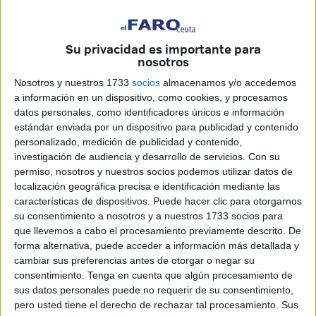
de pandemia así como los cambios que se iban
decretando a causa del covid, como el uso de guantes,
Su privacidad es importante para
geles y finalmente la mascarilla así como mi despliegue
nosotros
como reportero en la Operación Balmis por todos los
Nosotros y nuestros 1733
socios
almacenamos y/o accedemos
lugares remotos y de máximo riesgo que me pude
a información en un dispositivo, como cookies, y procesamos
desplegar tomando siempre el máximo de precauciones y
datos personales, como identificadores únicos e información
con la sensación extraña al llegar a casa pensando en si
estándar enviada por un dispositivo para publicidad y contenido
personalizado, medición de publicidad y contenido,
lo había cogido.
investigación de audiencia y desarrollo de servicios.
Con su
permiso, nosotros y nuestros socios podemos utilizar datos de
localización geográfica precisa e identificación mediante las
características de dispositivos. Puede hacer clic para otorgarnos
su consentimiento a nosotros y a nuestros 1733 socios para
que llevemos a cabo el procesamiento previamente descrito. De
forma alternativa, puede acceder a información más detallada y
cambiar sus preferencias antes de otorgar o negar su
consentimiento.
Tenga en cuenta que algún procesamiento de
sus datos personales puede no requerir de su consentimiento,
pero usted tiene el derecho de rechazar tal procesamiento. Sus