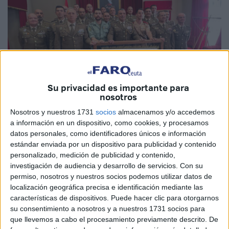
Su privacidad es importante para
nosotros
Nosotros y nuestros 1731
socios
almacenamos y/o accedemos
Imagen cedida
a información en un dispositivo, como cookies, y procesamos
datos personales, como identificadores únicos e información
estándar enviada por un dispositivo para publicidad y contenido
personalizado, medición de publicidad y contenido,
La
Comandancia General de Ceuta
(Comgeceu) ha dado
investigación de audiencia y desarrollo de servicios.
Con su
permiso, nosotros y nuestros socios podemos utilizar datos de
a conocer este jueves que representantes del contingente
localización geográfica precisa e identificación mediante las
para la Operación Apoyo a Irak XVIII han hecho entrega
características de dispositivos. Puede hacer clic para otorgarnos
del guion utilizado en el despliegue al teniente general
su consentimiento a nosotros y a nuestros 1731 socios para
Julio Salom, general jefe del Mando de Canarias del
que llevemos a cabo el procesamiento previamente descrito. De