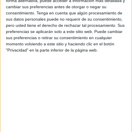
forma alternativa, puede acceder a información más detallada y
Ejército de Tierra.
cambiar sus preferencias antes de otorgar o negar su
consentimiento.
Tenga en cuenta que algún procesamiento de
La información ha sido publicada en sus redes sociales
sus datos personales puede no requerir de su consentimiento,
acompañada de
fotografías
en las que se puede observar
pero usted tiene el derecho de rechazar tal procesamiento. Sus
el momento de la entrega y una imagen grupal del
preferencias se aplicarán solo a este sitio web. Puede cambiar
encuentro en el que ha estado presente el comandante
sus preferencias o retirar su consentimiento en cualquier
general de Ceuta, Marcos Llago Navarro.
momento volviendo a este sitio y haciendo clic en el botón
"Privacidad" en la parte inferior de la página web.
A mediados del año pasado, la Comandancia General de
Ceuta se encontraba ultimando todos los preparativos para
llevar a cabo el despliegue de 130 efectivos en la capital
de Irak, Bagdad, que se realizaría a específicamente a
finales de mayo y tendría una duración de seis meses.
Representantes del contingente de la
Comandancia General de Ceuta
#COMGECEU
para la Operación Apoyo a
Irak XVIII, hacen entrega del guion utilizado
en el despliegue al teniente general Julio