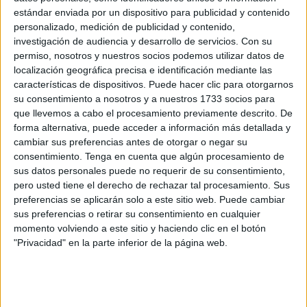
Las autoridades han intervenido en la zona de
Rincón y
estándar enviada por un dispositivo para publicidad y contenido
Castillejos
, entre otros puntos.
personalizado, medición de publicidad y contenido,
investigación de audiencia y desarrollo de servicios.
Con su
En el caso de M’diq (Rincón), han descubierto
almacenes
permiso, nosotros y nuestros socios podemos utilizar datos de
localización geográfica precisa e identificación mediante las
secretos de sombrillas
en donde han localizado decenas
características de dispositivos. Puede hacer clic para otorgarnos
de estos elementos de protección del sol y sillas de playa.
su consentimiento a nosotros y a nuestros 1733 socios para
que llevemos a cabo el procesamiento previamente descrito. De
Estaban
enterradas bajo la arena de la playa de M'diq
,
forma alternativa, puede acceder a información más detallada y
preparadas para la ocupación irregular del dominio público
cambiar sus preferencias antes de otorgar o negar su
marítimo.
consentimiento.
Tenga en cuenta que algún procesamiento de
sus datos personales puede no requerir de su consentimiento,
Esta intervención decidida forma parte de las
campañas
pero usted tiene el derecho de rechazar tal procesamiento. Sus
preferencias se aplicarán solo a este sitio web. Puede cambiar
intensivas
que buscan combatir infracciones en las playas
sus preferencias o retirar su consentimiento en cualquier
en este periodo estival.
momento volviendo a este sitio y haciendo clic en el botón
"Privacidad" en la parte inferior de la página web.