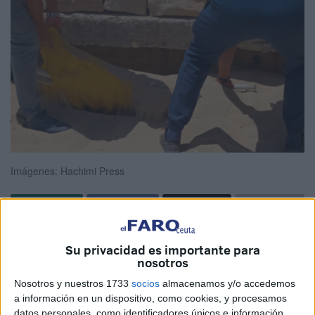
Imágenes: Hachimi Press
Lo ha difundido Hashimi Press, en lo que se presenta
Su privacidad es importante para
como una auténtica
guerra sin cuartel en las playas
del
nosotros
norte de Marruecos
contra la
ocupación del dominio
Nosotros y nuestros 1733
socios
almacenamos y/o accedemos
público
.
a información en un dispositivo, como cookies, y procesamos
datos personales, como identificadores únicos e información