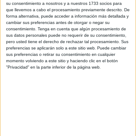
su consentimiento a nosotros y a nuestros 1733 socios para
control policial que se ejerce en las grandes ciudades.
que llevemos a cabo el procesamiento previamente descrito. De
forma alternativa, puede acceder a información más detallada y
El medio ariffino.net recoge un amplio reportaje en el que
cambiar sus preferencias antes de otorgar o negar su
se alude a cómo varias
organizaciones civiles
consentimiento.
Tenga en cuenta que algún procesamiento de
establecidas en estas regiones rurales y montañosas han
sus datos personales puede no requerir de su consentimiento,
pero usted tiene el derecho de rechazar tal procesamiento. Sus
encendido las alarmas ante la creciente
proliferación de
preferencias se aplicarán solo a este sitio web. Puede cambiar
cocaína
, así como
pastillas
.
sus preferencias o retirar su consentimiento en cualquier
momento volviendo a este sitio y haciendo clic en el botón
La
población juvenil es la gran consumidora
de estas
"Privacidad" en la parte inferior de la página web.
sustancias estupefacientes. Los barones de la droga
apuestan por esos pueblos aislados como base de
operaciones.
Golpes antidroga
Se han dado también
importantes golpes en zonas de
Uad Lau y Chauen
, en donde han sido desmanteladas
bases usadas para ese tráfico.