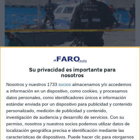
Imagen de archivo
Su privacidad es importante para
nosotros
Nosotros y nuestros 1733
socios
almacenamos y/o accedemos
a información en un dispositivo, como cookies, y procesamos
Los servicios de la
Gendarmería Real
en la región de
datos personales, como identificadores únicos e información
Tetuán
lideran una auténtica
guerra contra el tráfico de
estándar enviada por un dispositivo para publicidad y contenido
drogas
y, en concreto, la
cocaína
.
personalizado, medición de publicidad y contenido,
investigación de audiencia y desarrollo de servicios.
Con su
Saben que se ha cambiado de estrategia y esos barones
permiso, nosotros y nuestros socios podemos utilizar datos de
quieren establecerse en
zonas rurales y montañosas
localización geográfica precisa e identificación mediante las
características de dispositivos. Puede hacer clic para otorgarnos
remotas, buscando de esta manera escapar del intenso