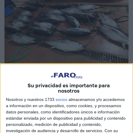
Foto: Guardia Civil
Su privacidad es importante para
nosotros
Nosotros y nuestros 1733
socios
almacenamos y/o accedemos
Los detienen, los sancionan, pero vuelven otra vez a las
a información en un dispositivo, como cookies, y procesamos
mismas prácticas. En esta ocasión, ha
sido la
Guardia
datos personales, como identificadores únicos e información
Civil
destinada en el puesto de Tarifa la que ha intervenido
estándar enviada por un dispositivo para publicidad y contenido
más de 750 kilos de
atún rojo
. En Ceuta ya son varios
personalizado, medición de publicidad y contenido,
investigación de audiencia y desarrollo de servicios.
Con su
los casos detectados en los que ha intervenido el Seprona.