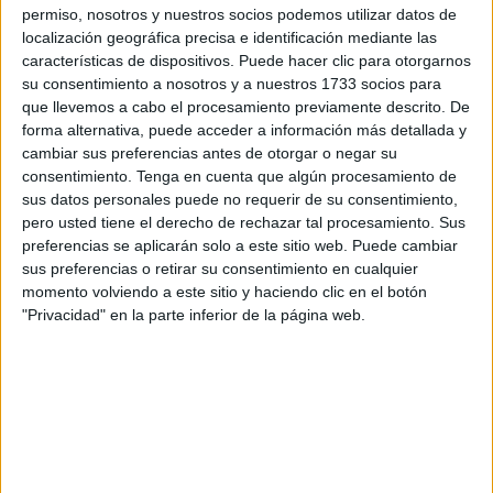
permiso, nosotros y nuestros socios podemos utilizar datos de
localización geográfica precisa e identificación mediante las
A pesar de la lucha constante contra lo que supone un
características de dispositivos. Puede hacer clic para otorgarnos
auténtico
atentado contra la flora y fauna
, siguen
su consentimiento a nosotros y a nuestros 1733 socios para
produciéndose estos casos.
que llevemos a cabo el procesamiento previamente descrito. De
forma alternativa, puede acceder a información más detallada y
Los agentes que han intervenido pertenecen al Puesto
cambiar sus preferencias antes de otorgar o negar su
Principal de Tarifa y aprehendieron
21 piezas de atún rojo
consentimiento.
Tenga en cuenta que algún procesamiento de
sus datos personales puede no requerir de su consentimiento,
pescados de forma ilegal.
pero usted tiene el derecho de rechazar tal procesamiento. Sus
preferencias se aplicarán solo a este sitio web. Puede cambiar
Vigilancia en el Estrecho
sus preferencias o retirar su consentimiento en cualquier
momento volviendo a este sitio y haciendo clic en el botón
La Guardia Civil, en cumplimiento a la Resolución dictada
"Privacidad" en la parte inferior de la página web.
por la Dirección General de Ordenación Pesquera y
Agricultura por la que
se prohíbe temporalmente la
pesca del Atún Rojo
(Thunnus thynnus), ha intensificado
en las últimas semanas la vigilancia de la pesca recreativa
en la
zona del Estrecho de Gibraltar
.