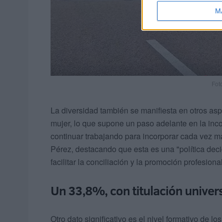
M
Foto
La diversidad también se manifiesta en otros a
mujer, lo que supone un paso adelante en la inco
continuar trabajando para incorporar cada vez má
Pérez, destacando que esta es una "política de
facilitar la conciliación y la promoción profesiona
Un 33,8%, con titulación univers
Otro dato significativo es el nivel formativo de 