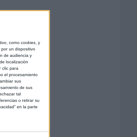
ivo, como cookies, y
por un dispositivo
ón de audiencia y
de localización
 clic para
bo el procesamiento
cambiar sus
esamiento de sus
echazar tal
erencias o retirar su
vacidad" en la parte