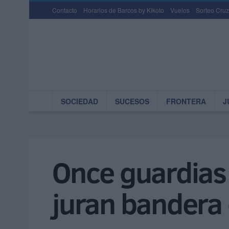
Contacto
Horarios de Barcos by Kikoto
Vuelos
Sorteo Cruz
SOCIEDAD
SUCESOS
FRONTERA
J
Once guardias 
juran bandera