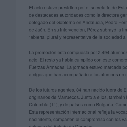
El acto estuvo presidido por el secretario de Es
de destacadas autoridades como la directora gen
delegado del Gobierno en Andalucía, Pedro Ferná
de Jaén. En su intervención, Pérez subrayó la i
"abierta, plural y representativa de la sociedad a 
La promoción está compuesta por 2.494 alumnos e
acto. El resto ya había cumplido con este compr
Fuerzas Armadas. La jornada estuvo marcada por l
amigos que han acompañado a los alumnos en est
De los futuros agentes, 84 han nacido fuera de
originarios de Marruecos. Junto a ellos, también
Colombia (11), y de países como Bulgaria, Camer
Esta representación internacional refleja la voca
nacimiento, comparten el compromiso con los val
defensa del Estado de Derecho.