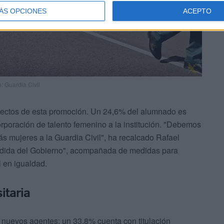
ÁS OPCIONES
ACEPTO
: Guardia Civil
spectos de esta promoción. Un 24,6% del alumnado es
rporación de talento femenino a la institución. "Debemos
s mujeres a la Guardia Civil", ha recalcado Rafael
cidida del Gobierno", acompañada de medidas para
l en igualdad.
itaria
los nuevos agentes: un 33,8% cuenta con titulación