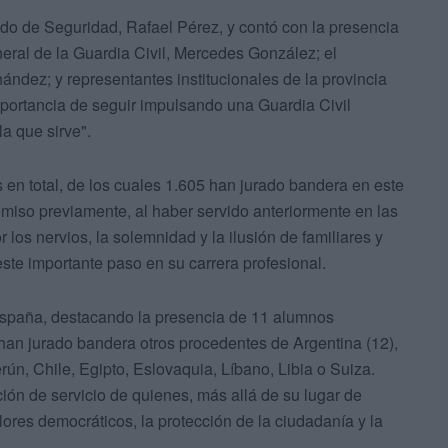
tado de Seguridad, Rafael Pérez, y contó con la presencia
eral de la Guardia Civil, Mercedes González; el
ndez; y representantes institucionales de la provincia
mportancia de seguir impulsando una Guardia Civil
la que sirve".
n total, de los cuales 1.605 han jurado bandera en este
omiso previamente, al haber servido anteriormente en las
os nervios, la solemnidad y la ilusión de familiares y
e importante paso en su carrera profesional.
 España, destacando la presencia de 11 alumnos
 han jurado bandera otros procedentes de Argentina (12),
ún, Chile, Egipto, Eslovaquia, Líbano, Libia o Suiza.
ción de servicio de quienes, más allá de su lugar de
ores democráticos, la protección de la ciudadanía y la