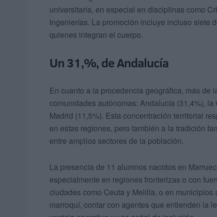
universitaria, en especial en disciplinas como C
Ingenierías. La promoción incluye incluso siete d
quienes integran el cuerpo.
Un 31,%, de Andalucía
En cuanto a la procedencia geográfica, más de la
comunidades autónomas: Andalucía (31,4%), la
Madrid (11,5%). Esta concentración territorial 
en estas regiones, pero también a la tradición fam
entre amplios sectores de la población.
La presencia de 11 alumnos nacidos en Marruecos
especialmente en regiones fronterizas o con fuert
ciudades como Ceuta y Melilla, o en municipios 
marroquí, contar con agentes que entienden la le