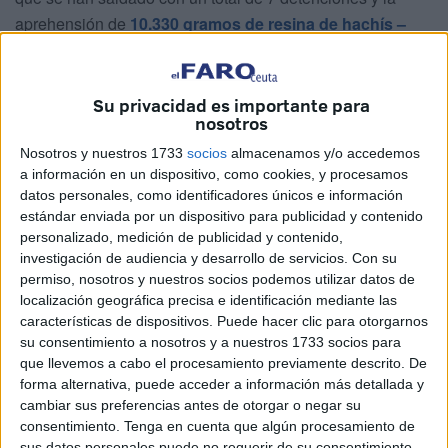
aprehensión de
10.330 gramos de resina de hachís –
más de 10 kilos–
que portaban oculta adosada al cuerpo
de distintas formas.
Su privacidad es importante para
Estos agentes de la Comandancia prestan servicio de
nosotros
reconocimiento y control tanto de las personas que
Nosotros y nuestros 1733
socios
almacenamos y/o accedemos
acceden por el paso peatonal de
la aduana terrestre
a información en un dispositivo, como cookies, y procesamos
con Marruecos de la frontera del Tarajal
, como en la
datos personales, como identificadores únicos e información
estándar enviada por un dispositivo para publicidad y contenido
zona de
preembarque de viajeros de los ferry con
personalizado, medición de publicidad y contenido,
destino a Algeciras
. Fue en estos controles donde los
investigación de audiencia y desarrollo de servicios.
Con su
agentes lograron parar este 'tren de
mulas
', es decir,
permiso, nosotros y nuestros socios podemos utilizar datos de
una sucesión de persona que transportan droga en
localización geográfica precisa e identificación mediante las
características de dispositivos. Puede hacer clic para otorgarnos
pequeñas cantidades y de la que se sirven las
mafias
.
su consentimiento a nosotros y a nuestros 1733 socios para
que llevemos a cabo el procesamiento previamente descrito. De
El malagueño con la droga en una
forma alternativa, puede acceder a información más detallada y
cambiar sus preferencias antes de otorgar o negar su
faja elástica
consentimiento.
Tenga en cuenta que algún procesamiento de
sus datos personales puede no requerir de su consentimiento,