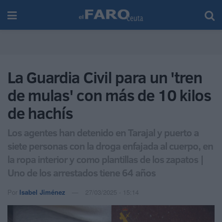
La Guardia Civil para un 'tren
de mulas' con más de 10 kilos
de hachís
Los agentes han detenido en Tarajal y puerto a
siete personas con la droga enfajada al cuerpo, en
la ropa interior y como plantillas de los zapatos |
Uno de los arrestados tiene 64 años
Por
Isabel Jiménez
27/03/2025 - 15:14