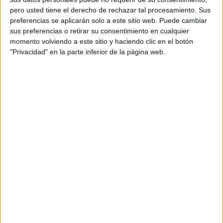
pero usted tiene el derecho de rechazar tal procesamiento. Sus
preferencias se aplicarán solo a este sitio web. Puede cambiar
sus preferencias o retirar su consentimiento en cualquier
momento volviendo a este sitio y haciendo clic en el botón
"Privacidad" en la parte inferior de la página web.
Una de las detenciones se efectuó en la estación marítima,
a un individuo provisto de DNI, nacido el año 2.005,
residente en la provincia de Málaga, quien portaba 2.450
gramos adheridos al cuerpo con una faja elástica.