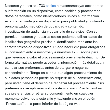
publicado la relación definitiva de
personas admitidas y
Nosotros y nuestros 1733
socios
almacenamos y/o accedemos
excluidas en las pruebas selectivas
para el ingreso en
a información en un dispositivo, como cookies, y procesamos
los centros docentes de formación para la incorporación a
datos personales, como identificadores únicos e información
la Escala de Cabos y Guardias del Cuerpo de la Guardia
estándar enviada por un dispositivo para publicidad y contenido
personalizado, medición de publicidad y contenido,
Civil, información también de interés en Ceuta.
investigación de audiencia y desarrollo de servicios.
Con su
permiso, nosotros y nuestros socios podemos utilizar datos de
Hay que recordar que en “virtud de la oferta de empleo
localización geográfica precisa e identificación mediante las
público del Cuerpo de la Guardia Civil para el año 2025”,
características de dispositivos. Puede hacer clic para otorgarnos
se convocaron las pruebas selectivas
para cubrir 3.118
su consentimiento a nosotros y a nuestros 1733 socios para
plazas
: 1.248 plazas para militares profesionales de tropa
que llevemos a cabo el procesamiento previamente descrito. De
forma alternativa, puede acceder a información más detallada y
y marinería de las Fuerzas Armadas que lleven como
cambiar sus preferencias antes de otorgar o negar su
mínimo 5 años de servicios efectivos como tales y que no
consentimiento.
Tenga en cuenta que algún procesamiento de
hayan finalizado su compromiso con las Fuerzas Armadas,
sus datos personales puede no requerir de su consentimiento,
en la fecha que finalice el plazo de admisión de instancias;
pero usted tiene el derecho de rechazar tal procesamiento. Sus
240 plazas para los alumnos del Colegio de Guardias
preferencias se aplicarán solo a este sitio web. Puede cambiar
sus preferencias o retirar su consentimiento en cualquier
Jóvenes; y 1.630 plazas libres.
momento volviendo a este sitio y haciendo clic en el botón
"Privacidad" en la parte inferior de la página web.
Resolución 160/38399/2025, de 27 de