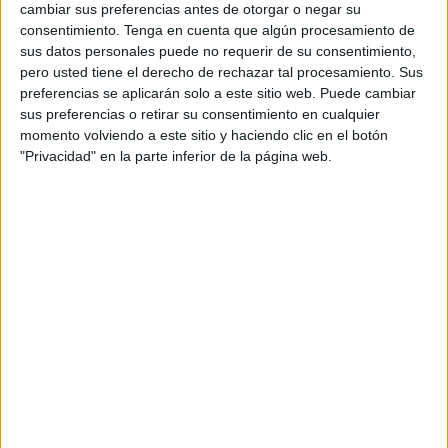
cambiar sus preferencias antes de otorgar o negar su
total de 117.000 kilogramos de hachís y de 3.359 de
consentimiento.
Tenga en cuenta que algún procesamiento de
cocaína, todo ello en distintas aprehensiones.
sus datos personales puede no requerir de su consentimiento,
pero usted tiene el derecho de rechazar tal procesamiento. Sus
Destaca una de 4.360 kilogramos de hachís en San Pedro
preferencias se aplicarán solo a este sitio web. Puede cambiar
de Pinatar (Murcia), otra de 1.355 kilogramos de cocaína
sus preferencias o retirar su consentimiento en cualquier
momento volviendo a este sitio y haciendo clic en el botón
en Tánger (Marruecos) ,1.003 kilogramos de hachís en
"Privacidad" en la parte inferior de la página web.
Francia y otros 15.000 kilogramos de hachís en Huelva,
todas ellas entre junio y octubre de 2021.