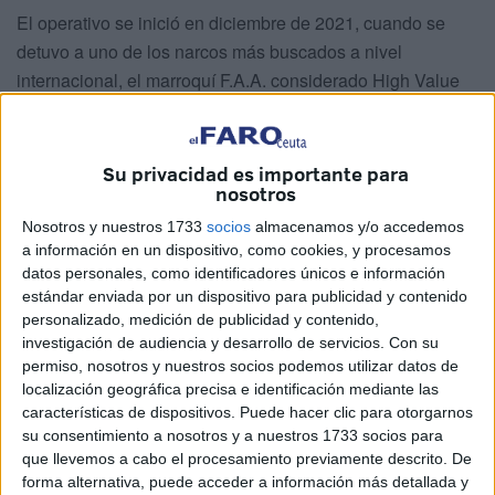
El operativo se inició en diciembre de 2021, cuando se
detuvo a uno de los narcos más buscados a nivel
internacional, el marroquí F.A.A. considerado High Value
Target para las principales agencias policiales
internacionales, algo así como un objetivo de elevado
valor.
Su privacidad es importante para
nosotros
La organización movía no solo hachís sino también
Nosotros y nuestros 1733
socios
almacenamos y/o accedemos
cocaína tanto en España como en diferentes países
a información en un dispositivo, como cookies, y procesamos
europeos. En esta fase la Benemérita ha llevado a cabo
datos personales, como identificadores únicos e información
detenciones en Ceuta, Almería, Barcelona y Málaga.
estándar enviada por un dispositivo para publicidad y contenido
personalizado, medición de publicidad y contenido,
Los registros efectuados en Barcelona en la primera fase
investigación de audiencia y desarrollo de servicios.
Con su
permiso, nosotros y nuestros socios podemos utilizar datos de
fueron decisivos para obtener las evidencias concluyentes
localización geográfica precisa e identificación mediante las
contra esta organización criminal. Tras el análisis de todos
características de dispositivos. Puede hacer clic para otorgarnos
los dispositivos y documentación que fue intervenida por
su consentimiento a nosotros y a nuestros 1733 socios para
los agentes, se ha podido vincular directamente a estas
que llevemos a cabo el procesamiento previamente descrito. De
forma alternativa, puede acceder a información más detallada y
diez personas con la introducción en nuestro país de un