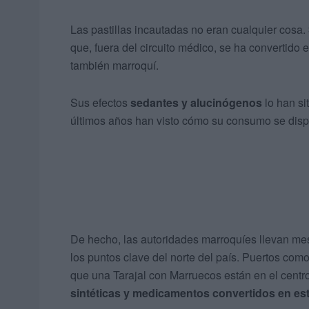
Las pastillas incautadas no eran cualquier cosa.
que, fuera del circuito médico, se ha convertid
también marroquí.
Sus efectos
sedantes y alucinógenos
lo han si
últimos años han visto cómo su consumo se dispa
De hecho, las autoridades marroquíes llevan mes
los puntos clave del norte del país. Puertos co
que una Tarajal con Marruecos están en el cen
sintéticas y medicamentos convertidos en es