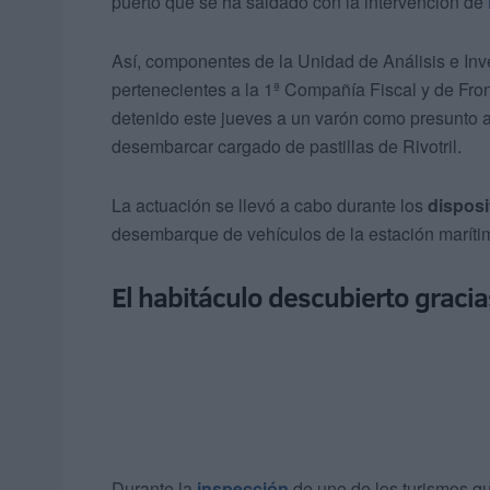
puerto que se ha saldado con la intervención de
Así, componentes de la Unidad de Análisis e Inve
pertenecientes a la 1ª Compañía Fiscal y de Fr
detenido este jueves a un varón como presunto a
desembarcar cargado de pastillas de Rivotril.
La actuación se llevó a cabo durante los
disposi
desembarque de vehículos de la estación marít
El habitáculo descubierto graci
Durante la
inspección
de uno de los turismos q