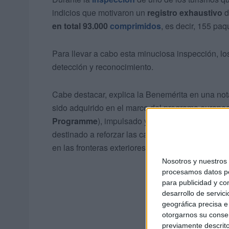
indicios que motivaron un
registro exhaustivo
d
en total 93.000
comprimidos
, es decir, 155 paq
Para llevar a cabo esta minuciosa inspección, 
detección y reconocimiento.
Cabe destacar, explica la Benemérita en una no
sido adquirido en el marco del programa europ
Programme
), impulsado y financiado por la Of
destinado a reforzar las capacidades operativas 
en las fronteras exteriores de la Unión Europea.
Nosotros y nuestro
procesamos datos per
para publicidad y co
desarrollo de servici
geográfica precisa e 
otorgarnos su conse
previamente descrito