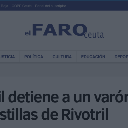
 Roja
COPE Ceuta
Portal del suscriptor
USTICIA
POLÍTICA
CULTURA
EDUCACIÓN
DEPO
l detiene a un varó
illas de Rivotril