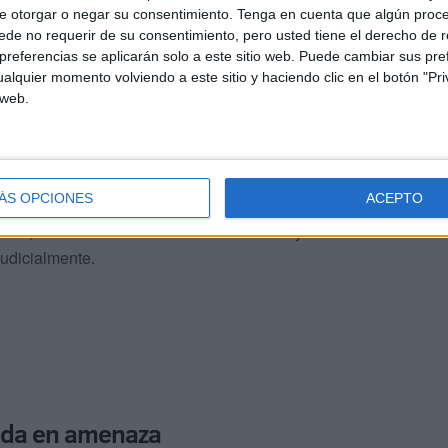
e otorgar o negar su consentimiento.
Tenga en cuenta que algún proc
de no requerir de su consentimiento, pero usted tiene el derecho de r
referencias se aplicarán solo a este sitio web. Puede cambiar sus pref
 la Guardia Civil logró
localizar un habitáculo en el
alquier momento volviendo a este sitio y haciendo clic en el botón "Pri
n total de 93.000 comprimidos de Rivotril de 2
 web.
temente desviado al mercado ilícito que tiene su
uecos.
ÁS OPCIONES
ACEPTO
 detención del conductor y único ocupante del
enido, como los medicamentos incautados y el vehículo
judicialmente.
tida en amenaza