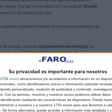
el mismo. Fue así como dieron con la carga de
Rivotril,
uetes con 40 blister cada uno.
los agentes emplearon medios técnicos especializados de
ta de prensa, que este
equipamiento tecnológico
ha
eo de ayudas EUAF 2022 (
Union Anti-Fraud
icina Europea de Lucha contra el Fraude (OLAF),
en la lucha contra el contrabando y el fraude aduanero
Su privacidad es importante para nosotros
s 1733
socios
almacenamos y/o accedemos a información en un disposit
sonales, como identificadores únicos e información estándar enviada 
ntenido personalizado, medición de publicidad y contenido, investigaci
os.
Con su permiso, nosotros y nuestros socios podemos utilizar datos 
identificación mediante las características de dispositivos. Puede hacer
ntimiento a nosotros y a nuestros 1733 socios para que llevemos a ca
. De forma alternativa, puede acceder a información más detallada y 