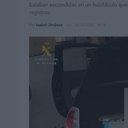
Estaban escondidas en un habitáculo que 
registros
Por
Isabel Jiménez
23/04/2026 - 20:18