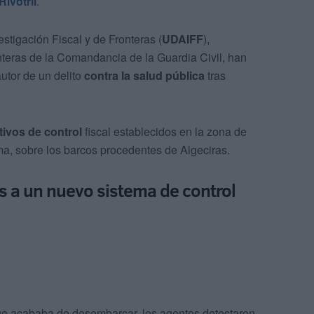
Rivotril
.
stigación Fiscal y de Fronteras (
UDAIFF
),
onteras de la Comandancia de la Guardia Civil, han
utor de un delito
contra la salud pública
tras
tivos de control
fiscal establecidos en la zona de
ima, sobre los barcos procedentes de Algeciras.
as a un nuevo sistema de control
ue acababa de desembarcar, los agentes detectaron