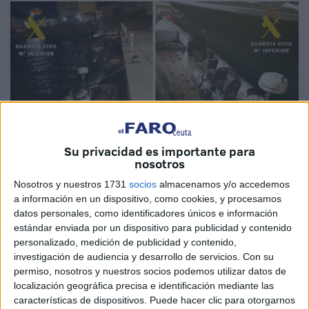
Su privacidad es importante para
nosotros
Nosotros y nuestros 1731
socios
almacenamos y/o accedemos
a información en un dispositivo, como cookies, y procesamos
Imagen cedida
datos personales, como identificadores únicos e información
estándar enviada por un dispositivo para publicidad y contenido
personalizado, medición de publicidad y contenido,
investigación de audiencia y desarrollo de servicios.
Con su
permiso, nosotros y nuestros socios podemos utilizar datos de
La
Guardia Civil
de la Comandancia de Ceuta procedió a
localización geográfica precisa e identificación mediante las
la detención de los cuatro ocupantes de una
embarcación
características de dispositivos. Puede hacer clic para otorgarnos