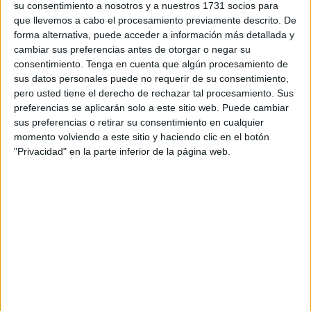
semirrígida
por los presuntos delitos de contrabando y
su consentimiento a nosotros y a nuestros 1731 socios para
que llevemos a cabo el procesamiento previamente descrito. De
desobediencia grave a agente de la autoridad. Los hechos
forma alternativa, puede acceder a información más detallada y
se iniciaron sobre las cinco de la madrugada de este
cambiar sus preferencias antes de otorgar o negar su
domingo cuando una
patrullera
del Servicio Marítimo de la
consentimiento.
Tenga en cuenta que algún procesamiento de
Guardia Civil de Ceuta detectó en aguas del canal del
sus datos personales puede no requerir de su consentimiento,
pero usted tiene el derecho de rechazar tal procesamiento. Sus
estrecho una embarcación semirrígida con un motor 300
preferencias se aplicarán solo a este sitio web. Puede cambiar
caballos, sin que portara ningún elemento luminoso de
sus preferencias o retirar su consentimiento en cualquier
navegación.
momento volviendo a este sitio y haciendo clic en el botón
"Privacidad" en la parte inferior de la página web.
Ante dicha situación se realizaron las oportunas
maniobras de aproximación para su plena identificación,
momento en el que los ocupantes intentaron darse a la
fuga realizando maniobras evasivas, además de haciendo
caso omiso a las señales acústicas y luminosas que desde
la embarcación oficial se les efectuaba.
Dado que estas embarcaciones son usadas para repostar
a otras en el mar y que no se acerquen a costa para evitar