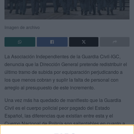
Imagen de archivo
La Asociación Independientes de la Guardia Civil-IGC,
denuncia que la Dirección General pretende redistribuir el
último tramo de subida por equiparación perjudicando a
los que menos cobran y suplir la falta de personal con
arreglo al presupuesto de este incremento.
Una vez más ha quedado de manifiesto que la Guardia
Civil es el cuerpo policial peor pagado del Estado
Español, las diferencias que existían entre esta y el
Cuerpo Nacional de Policía son salientables en cuanto a
condiciones económicas y laborales se refiere y ya no