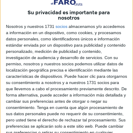
digamos si entremos a comparar con Policías
Su privacidad es importante para
Autonómicas o Locales.
nosotros
DIFERENCIAS CON CNP
Nosotros y nuestros 1731
socios
almacenamos y/o accedemos
a información en un dispositivo, como cookies, y procesamos
1º. Complemento de territorialidad: Desde hace unos años
datos personales, como identificadores únicos e información
el Cuerpo Nacional de Policía cobra un complemento de
estándar enviada por un dispositivo para publicidad y contenido
personalizado, medición de publicidad y contenido,
territorialidad que la Guardia Civil no tiene por los destinos
investigación de audiencia y desarrollo de servicios.
Con su
siguientes:
permiso, nosotros y nuestros socios podemos utilizar datos de
localización geográfica precisa e identificación mediante las
• Barcelona (Capital)
características de dispositivos. Puede hacer clic para otorgarnos
su consentimiento a nosotros y a nuestros 1731 socios para
• Madrid (Capital)
que llevemos a cabo el procesamiento previamente descrito. De
forma alternativa, puede acceder a información más detallada y
• Comisarías Locales de Madrid
cambiar sus preferencias antes de otorgar o negar su
consentimiento.
Tenga en cuenta que algún procesamiento de
• Aeropuerto de Barajas
sus datos personales puede no requerir de su consentimiento,
pero usted tiene el derecho de rechazar tal procesamiento. Sus
• Resto de Cataluña
preferencias se aplicarán solo a este sitio web. Puede cambiar
sus preferencias o retirar su consentimiento en cualquier