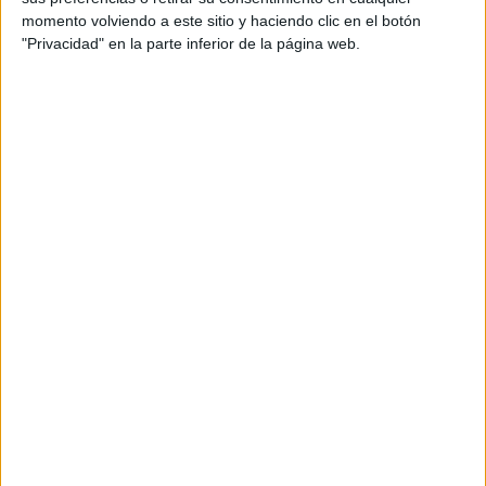
• Valencia, Sevilla y Málaga (capitales)
momento volviendo a este sitio y haciendo clic en el botón
"Privacidad" en la parte inferior de la página web.
• Las Palmas y Tenerife (toda la Comunidad)
• Baleares (toda la Comunidad)
• Melilla
• Ceuta
Los importes en el año 2019 son diferentes unos de otros,
aproximadamente desde los 22 euros a los destinados en
Ceuta, hasta los 184 euros a los destinados en Madrid
Capital.
Hay que tener en cuenta que este complemento es
independiente a aquel de indemnización por residencia,
que perciben todos los funcionarios que residen
permanentemente por razón de destino en Ceuta, Melilla,
Islas Baleares y Canarias.