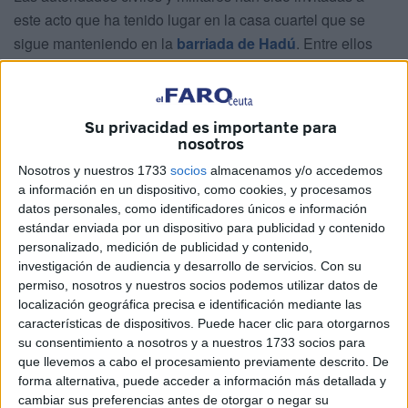
este acto que ha tenido lugar en la casa cuartel que se
sigue manteniendo en la
barriada de Hadú
. Entre ellos
estaban presentes las máximas autoridades: la
delegada
del Gobierno
, Cristina Pérez, y el presidente de la Ciudad,
Juan Vivas
.
Su privacidad es importante para
nosotros
El teniente coronel interino jefe de la Guardia Civil, José
Nosotros y nuestros 1733
socios
almacenamos y/o accedemos
María Jiménez Gutiérrez, ha realizado un alocución en la
a información en un dispositivo, como cookies, y procesamos
que no ha querido olvidarse de los GEAS y ha puesto en
datos personales, como identificadores únicos e información
valor la entrada de la mujer a la Institución.
estándar enviada por un dispositivo para publicidad y contenido
personalizado, medición de publicidad y contenido,
Jiménez ha hecho hincapié en esos guardias civiles que
investigación de audiencia y desarrollo de servicios.
Con su
trabajan en la sombra, que no acaparan portadas de
permiso, nosotros y nuestros socios podemos utilizar datos de
localización geográfica precisa e identificación mediante las
periódicos, pero que son vitales en el día a día. “Esos
características de dispositivos. Puede hacer clic para otorgarnos
agentes que luchan contra la inmigración irregular y que
su consentimiento a nosotros y a nuestros 1733 socios para
no cuentan con el reconocimiento que debiera. Eso sí,
que llevemos a cabo el procesamiento previamente descrito. De
cuentan con el apoyo moral de sus familias cuando les
forma alternativa, puede acceder a información más detallada y
cambiar sus preferencias antes de otorgar o negar su
cuenta que han salvado una vida y, os aseguro, que no