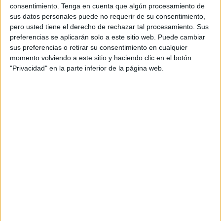
consentimiento.
Tenga en cuenta que algún procesamiento de
hay mejor agradecimiento que el de tus seres queridos”.
sus datos personales puede no requerir de su consentimiento,
pero usted tiene el derecho de rechazar tal procesamiento. Sus
preferencias se aplicarán solo a este sitio web. Puede cambiar
sus preferencias o retirar su consentimiento en cualquier
momento volviendo a este sitio y haciendo clic en el botón
"Privacidad" en la parte inferior de la página web.
El teniente coronel jefe ha querido también hacer mención
al “gran papel” de las mujeres que componen la Guardia
Civil. “La entrada de las mujeres al Cuerpo, ha sido uno de
los mejores aciertos que ha tenido en sus 180 años de
vida la Guardia Civil”.