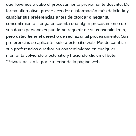
Grupos Políticos con presencia en el Pleno y el
que llevemos a cabo el procesamiento previamente descrito. De
correspondiente asesoramiento técnico para, en un mes,
forma alternativa, puede acceder a información más detallada y
cambiar sus preferencias antes de otorgar o negar su
“elaborar y presentar una propuesta de medidas e
consentimiento.
Tenga en cuenta que algún procesamiento de
iniciativas que se deban incluir en los
Presupuestos
sus datos personales puede no requerir de su consentimiento,
Generales del Estado
para 2022 en materia de inversión
pero usted tiene el derecho de rechazar tal procesamiento. Sus
pública para Ceuta”.
preferencias se aplicarán solo a este sitio web. Puede cambiar
sus preferencias o retirar su consentimiento en cualquier
“Tomando en consideración que el Gobierno de la Nación
momento volviendo a este sitio y haciendo clic en el botón
ya ha iniciado los trabajos para la elaboración del
"Privacidad" en la parte inferior de la página web.
documento”, ha argumentado el portavoz de la coalición,
Mohamed Ali, “parece oportuno y apropiado que la
Asamblea traslade, de manera consensuada, las
propuestas que a su juicio deban contemplarse en materia
de inversión pública para Ceuta”.
El portavoz del PSOE, Manuel Hernández, ha coincidido
en la necesidad de un “plan de choque” para atender las
necesidades de la ciudad y ha admitido que la inversión