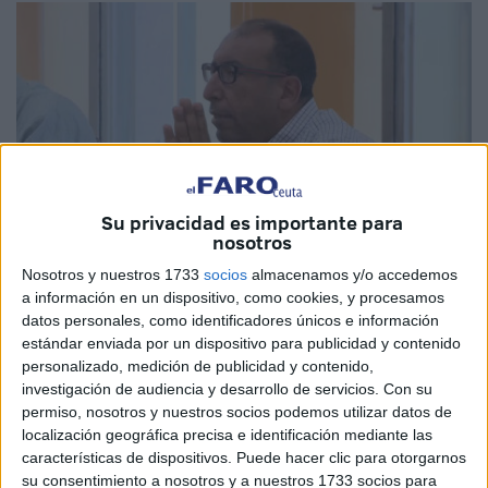
Su privacidad es importante para
nosotros
Nosotros y nuestros 1733
socios
almacenamos y/o accedemos
a información en un dispositivo, como cookies, y procesamos
datos personales, como identificadores únicos e información
Reproducción
estándar enviada por un dispositivo para publicidad y contenido
personalizado, medición de publicidad y contenido,
investigación de audiencia y desarrollo de servicios.
Con su
permiso, nosotros y nuestros socios podemos utilizar datos de
localización geográfica precisa e identificación mediante las
La
Asamblea
ha aprobado este miércoles a propuesta de
características de dispositivos. Puede hacer clic para otorgarnos
Caballas
crear un grupo de trabajo integrado por los
su consentimiento a nosotros y a nuestros 1733 socios para