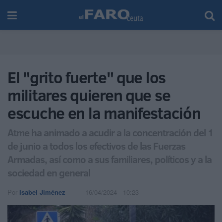
El "grito fuerte" que los
militares quieren que se
escuche en la manifestación
Atme ha animado a acudir a la concentración del 1
de junio a todos los efectivos de las Fuerzas
Armadas, así como a sus familiares, políticos y a la
sociedad en general
Por
Isabel Jiménez
16/04/2024 - 10:23