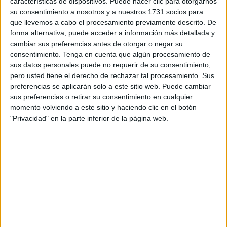
características de dispositivos. Puede hacer clic para otorgarnos
a acudir "a todos los
militares
sin excepción, así como a
su consentimiento a nosotros y a nuestros 1731 socios para
que llevemos a cabo el procesamiento previamente descrito. De
sus familias y, muy especialmente, a la población en
forma alternativa, puede acceder a información más detallada y
general que quiera mostrar su apoyo y afecto hacia estos
cambiar sus preferencias antes de otorgar o negar su
servidores públicos".
consentimiento.
Tenga en cuenta que algún procesamiento de
sus datos personales puede no requerir de su consentimiento,
La asociación recuerda que los militares han estado
pero usted tiene el derecho de rechazar tal procesamiento. Sus
trabajando en favor de los ciudadanos de este país "en los
preferencias se aplicarán solo a este sitio web. Puede cambiar
sus preferencias o retirar su consentimiento en cualquier
momentos duros de la pandemia, paliando los efectos de
momento volviendo a este sitio y haciendo clic en el botón
los desastres naturales, incluso cuando se produjo la
"Privacidad" en la parte inferior de la página web.
erupción del volcán de la Palma, y en otras muchas
acciones de apoyo tanto dentro como fuera de nuestras
fronteras".
Es por todo esto, que los militares también agradecerán
que "esta sociedad a la que sirven esté representada en la
concentración" a través de los ciudadanos que quieran
brindar su apoyo.