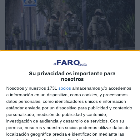
Su privacidad es importante para
nosotros
Imagen de archivo
Nosotros y nuestros 1731
socios
almacenamos y/o accedemos
a información en un dispositivo, como cookies, y procesamos
datos personales, como identificadores únicos e información
estándar enviada por un dispositivo para publicidad y contenido
La
Asociación
de Tropa y Marinería Española (Atme), con
personalizado, medición de publicidad y contenido,
investigación de audiencia y desarrollo de servicios.
Con su
representación en Ceuta, ha convocado una
permiso, nosotros y nuestros socios podemos utilizar datos de
concentración para el próximo día 1 de junio
en Madrid,
localización geográfica precisa e identificación mediante las
frente al Congreso de los Diputados, a la que ha animado